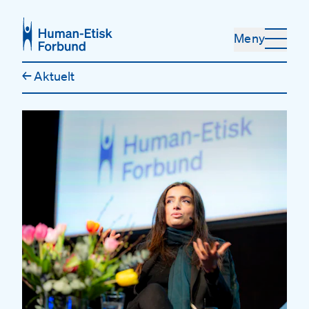
Hopp til hovedinnhold
Meny
←
Aktuelt