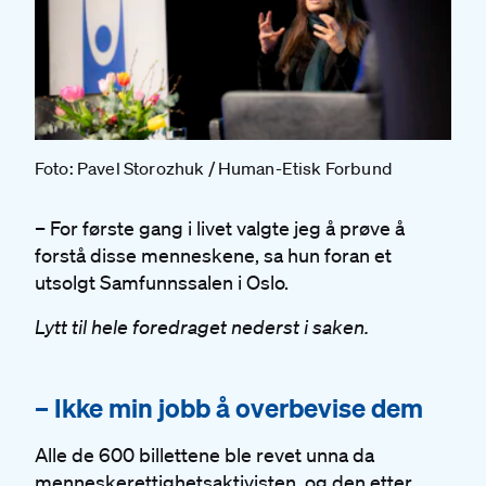
Foto: Pavel Storozhuk / Human-Etisk Forbund
– For første gang i livet valgte jeg å prøve å
forstå disse menneskene, sa hun foran et
utsolgt Samfunnssalen i Oslo.
Lytt til hele foredraget nederst i saken.
#
– Ikke min jobb å overbevise dem
Alle de 600 billettene ble revet unna da
menneskerettighetsaktivisten, og den etter