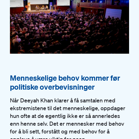
#
Menneskelige behov kommer før
politiske overbevisninger
Når Deeyah Khan klarer å få samtalen med
ekstremistene til det menneskelige, oppdager
hun ofte at de egentlig ikke er så annerledes
enn henne selv. Det er mennesker med behov
for å bli sett, forstått og med behov for å