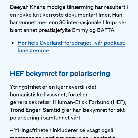
Deeyah Khans modige tilnærming har resultert i
en rekke kritikerroste dokumentarfilmer. Hun
har vunnet mer enn 30 internasjonale filmpriser,
blant annet prestisjefylte Emmy og BAFTA.
Hør hele Øverland-foredraget i vår podkast:
Innestemme
#
HEF bekymret for polarisering
Ytringsfrihet er en kjerneverdi i det
humanistiske livssynet, forteller
generalsekretær i Human-Etisk Forbund (HEF),
Trond Enger. Samtidig er han bekymret for økt
polarisering i samfunnet vårt.
– Ytringsfriheten inkluderer selvsagt også
meninger og verdisyn som vi selv er sterkt