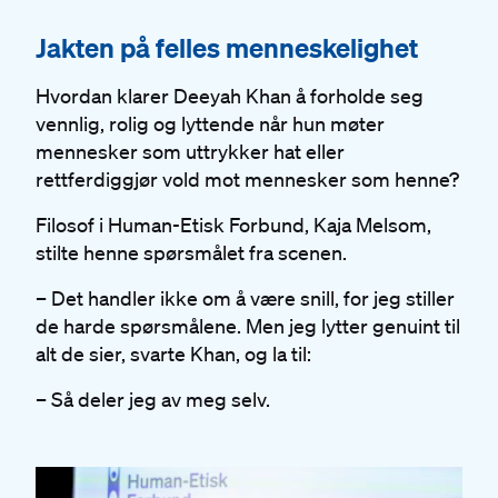
#
Jakten på felles menneskelighet
Hvordan klarer Deeyah Khan å forholde seg
vennlig, rolig og lyttende når hun møter
mennesker som uttrykker hat eller
rettferdiggjør vold mot mennesker som henne?
Filosof i Human-Etisk Forbund, Kaja Melsom,
stilte henne spørsmålet fra scenen.
– Det handler ikke om å være snill, for jeg stiller
de harde spørsmålene. Men jeg lytter genuint til
alt de sier, svarte Khan, og la til:
– Så deler jeg av meg selv.