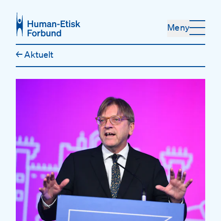
Hopp til hovedinnhold
Meny
←
Aktuelt