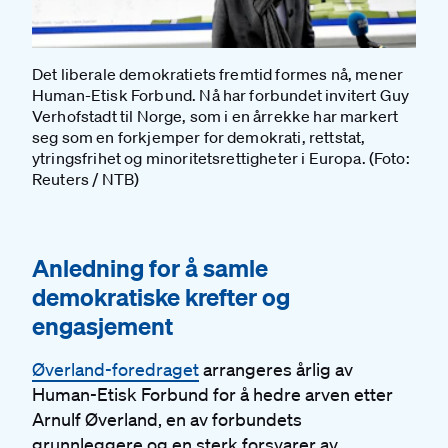
Det liberale demokratiets fremtid formes nå, mener
Human-Etisk Forbund. Nå har forbundet invitert Guy
Verhofstadt til Norge, som i en årrekke har markert
seg som en forkjemper for demokrati, rettstat,
ytringsfrihet og minoritetsrettigheter i Europa. (Foto:
Reuters / NTB)
#
Anledning for å samle
demokratiske krefter og
engasjement
Øverland-foredraget
arrangeres årlig av
Human-Etisk Forbund for å hedre arven etter
Arnulf Øverland, en av forbundets
grunnleggere og en sterk forsvarer av