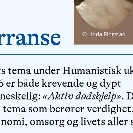
rranse
s tema under Humanistisk u
 er både krevende og dypt
neskelig:
«Aktiv dødshjelp»
. 
t tema som berører verdighet
nomi, omsorg og livets aller 