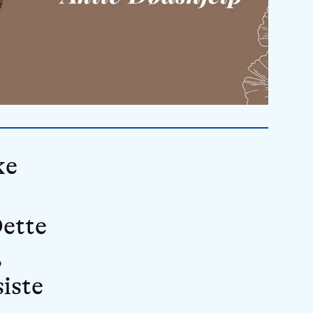
ke
Dette
,
siste