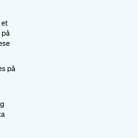
 et
d på
lese
es på
ig
ta