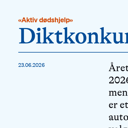
«Aktiv dødshjelp»
Diktkonku
23.06.2026
Året
2026
men
er e
auto