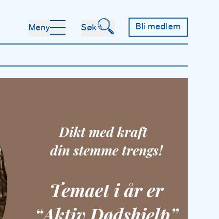
🔍
Bli medlem
Meny
Søk