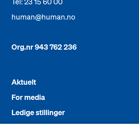
Tel: 23 15 60 00
human@human.no
Org.nr 943 762 236
Aktuelt
For media
Ledige stillinger
English