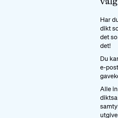
valg
Har du
dikt s
det so
det!
Du kan
e-post
gaveko
Alle i
diktsa
samtyk
utgive