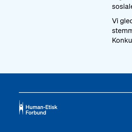
sosial
Vi gled
stemm
Konkur