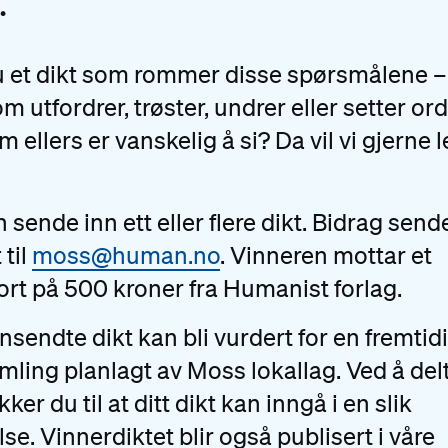
.
 et dikt som rommer disse spørsmålene –
om utfordrer, trøster, undrer eller setter or
m ellers er vanskelig å si? Da vil vi gjerne 
 sende inn ett eller flere dikt. Bidrag send
 til
moss@human.no
. Vinneren mottar et
rt på 500 kroner fra Humanist forlag.
nnsendte dikt kan bli vurdert for en fremtid
mling planlagt av Moss lokallag. Ved å del
ker du til at ditt dikt kan inngå i en slik
lse. Vinnerdiktet blir også publisert i våre