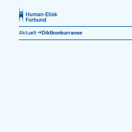
Hopp til hovedinnhold
Aktuelt
→
Diktkonkurranse