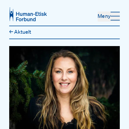
Hopp til hovedinnhold
Meny
←
Aktuelt