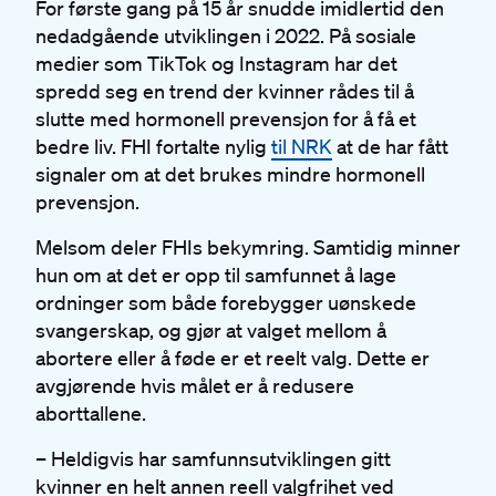
For første gang på 15 år snudde imidlertid den
nedadgående utviklingen i 2022. På sosiale
medier som TikTok og Instagram har det
spredd seg en trend der kvinner rådes til å
slutte med hormonell prevensjon for å få et
bedre liv. FHI fortalte nylig
til NRK
at de har fått
signaler om at det brukes mindre hormonell
prevensjon.
Melsom deler FHIs bekymring. Samtidig minner
hun om at det er opp til samfunnet å lage
ordninger som både forebygger uønskede
svangerskap, og gjør at valget mellom å
abortere eller å føde er et reelt valg. Dette er
avgjørende hvis målet er å redusere
aborttallene.
– Heldigvis har samfunnsutviklingen gitt
kvinner en helt annen reell valgfrihet ved