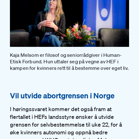
Kaja Melsom er filosof og seniorrådgiver i Human-
Etisk Forbund. Hun uttaler seg på vegne av HEF i
kampen for kvinners rett til å bestemme over eget liv.
#
Vil utvide abortgrensen i Norge
I høringssvaret kommer det også fram at
flertallet i HEFs landsstyre ønsker å utvide
grensen for selvbestemmelse til uke 22, for å
øke kvinners autonomi og oppnå bedre