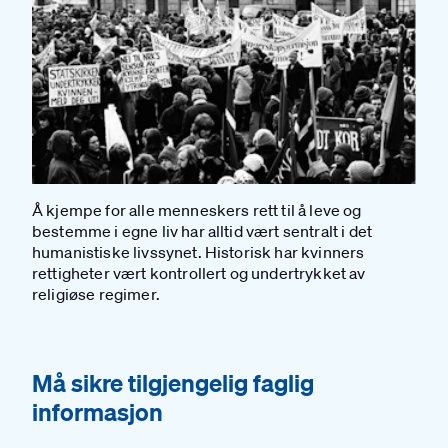
Å kjempe for alle menneskers rett til å leve og
bestemme i egne liv har alltid vært sentralt i det
humanistiske livssynet. Historisk har kvinners
rettigheter vært kontrollert og undertrykket av
religiøse regimer.
#
Må sikre tilgjengelig faglig
informasjon