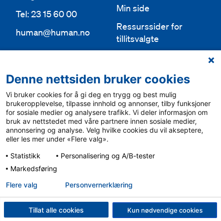
Min side
Tel: 23 15 60 00
Ressurssider for
human@human.no
tillitsvalgte
Org.nr 943 762 236
Lokallag
Denne nettsiden bruker cookies
Bli medlem
Aktuelt
Vi bruker cookies for å gi deg en trygg og best mulig
Bli frivillig
For media
brukeropplevelse, tilpasse innhold og annonser, tilby funksjoner
for sosiale medier og analysere trafikk. Vi deler informasjon om
Ledige stillinger
bruk av nettstedet med våre partnere innen sosiale medier,
Personvern & cookies
annonsering og analyse. Velg hvilke cookies du vil akseptere,
English
eller les mer under «Flere valg».
Varsling
Statistikk
Personalisering og A/B-tester
Sámegiel álgosiidui
Markedsføring
Flere valg
Personvern­erklæring
Tillat alle cookies
Kun nødvendige cookies