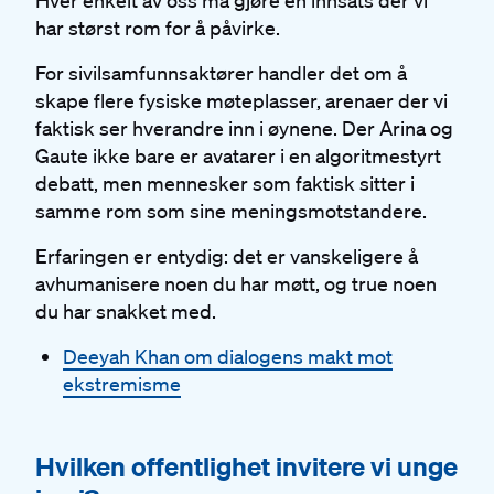
Hver enkelt av oss må gjøre en innsats der vi
har størst rom for å påvirke.
For sivilsamfunnsaktører handler det om å
skape flere fysiske møteplasser, arenaer der vi
faktisk ser hverandre inn i øynene. Der Arina og
Gaute ikke bare er avatarer i en algoritmestyrt
debatt, men mennesker som faktisk sitter i
samme rom som sine meningsmotstandere.
Erfaringen er entydig: det er vanskeligere å
avhumanisere noen du har møtt, og true noen
du har snakket med.
Deeyah Khan om dialogens makt mot
ekstremisme
#
Hvilken offentlighet invitere vi unge