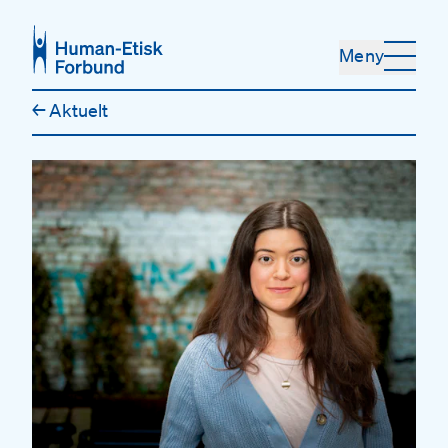
Hopp til hovedinnhold
Meny
←
Aktuelt