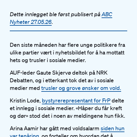
Dette innlegget ble først publisert på
ABC
Nyheter 27.05.26
.
Den siste måneden har flere unge politikere fra
ulike partier vært i nyhetsbildet for å ha mottatt
hets og trusler i sosiale medier.
AUF-leder Gaute Skjervø deltok på NRK
Debatten, og i etterkant tok det av i sosiale
medier med
trusler og grove ønsker om vold.
Kristin Lode,
bystyrerepresentant for FrP
delte
et innlegg i sosiale medier. «Håper du får kreft
og dør» stod det i noen av meldingene hun fikk.
Arina Aamir har gått med voldsalarm
siden hun
var tenåring
, og forteller om hvordan det å