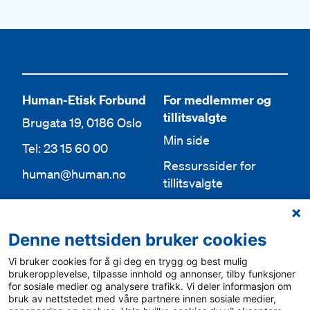
Human-Etisk Forbund
For medlemmer og
tillitsvalgte
Brugata 19, 0186 Oslo
Min side
Tel: 23 15 60 00
Ressurssider for
human@human.no
tillitsvalgte
Org.nr 943 762 236
Lokallag
Denne nettsiden bruker cookies
Bli medlem
Aktuelt
Vi bruker cookies for å gi deg en trygg og best mulig
Bli frivillig
For media
brukeropplevelse, tilpasse innhold og annonser, tilby funksjoner
for sosiale medier og analysere trafikk. Vi deler informasjon om
Ledige stillinger
bruk av nettstedet med våre partnere innen sosiale medier,
Personvern & cookies