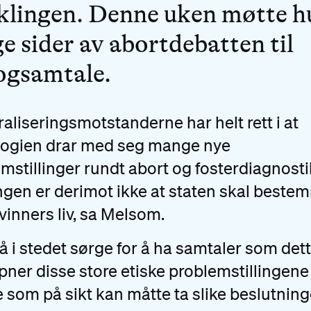
klingen. Denne uken møtte h
e sider av abortdebatten til
ogsamtale.
raliseringsmotstanderne har helt rett i at
logien drar med seg mange nye
mstillinger rundt abort og fosterdiagnosti
gen er derimot ikke at staten skal beste
vinners liv, sa Melsom.
å i stedet sørge for å ha samtaler som dett
ner disse store etiske problemstillingen
le som på sikt kan måtte ta slike beslutning