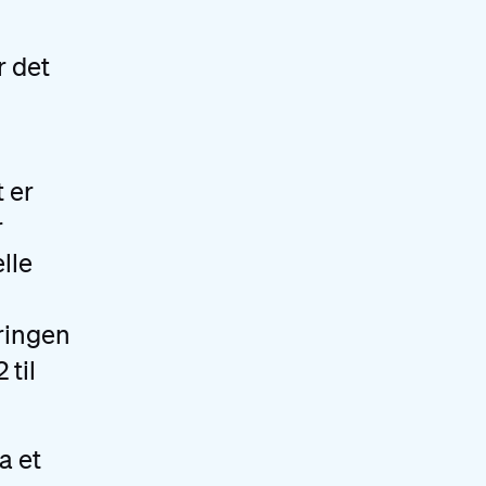
r det
 er
r
lle
ringen
 til
a et