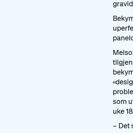
gravid
Bekym
uperfe
paneld
Melso
tilgje
bekym
«desig
proble
som ut
uke 18
– Det 