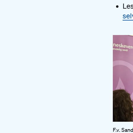
Le
sel
F.v. San