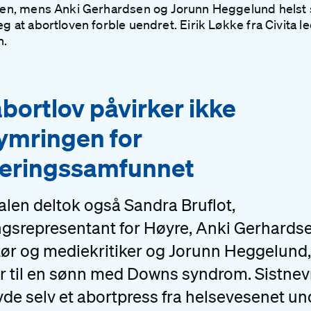
ven, mens Anki Gerhardsen og Jorunn Heggelund helst 
g at abortloven forble uendret. Eirik Løkke fra Civita l
n.
bortlov påvirker ikke
ymringen for
teringssamfunnet
alen deltok også Sandra Bruflot,
ngsrepresentant for Høyre, Anki Gerhards
ør og mediekritiker og Jorunn Heggelund, 
r til en sønn med Downs syndrom. Sistnev
de selv et abortpress fra helsevesenet un