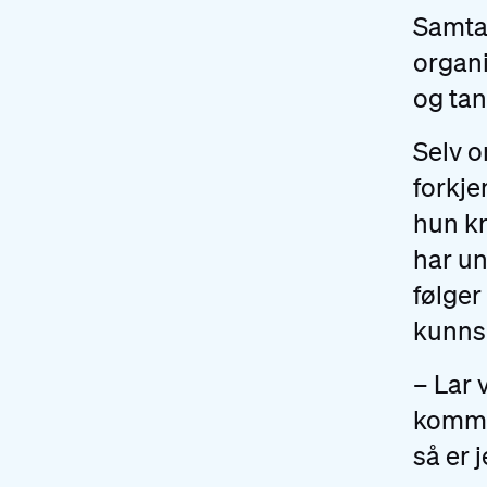
Samta
organi
og tan
Selv 
forkje
hun kr
har un
følger
kunns
– Lar 
komme
så er 