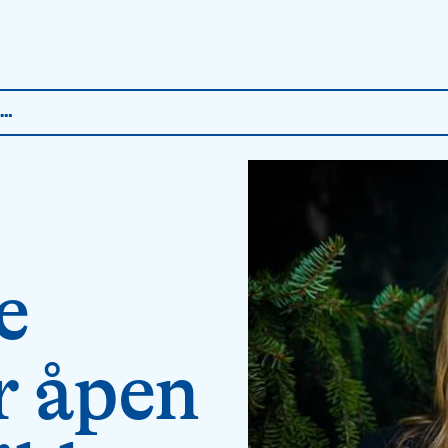
ort­dilemmaene trenger mer åpen refleksjon, ikke mindre selvbestemmelse
e
r åpen