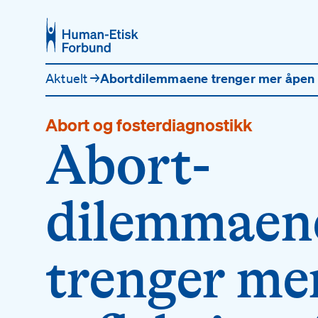
Hopp til hovedinnhold
Aktuelt
→
Ab
Abort og fosterdiagnostikk
Abort­
dilemmaen
trenger me