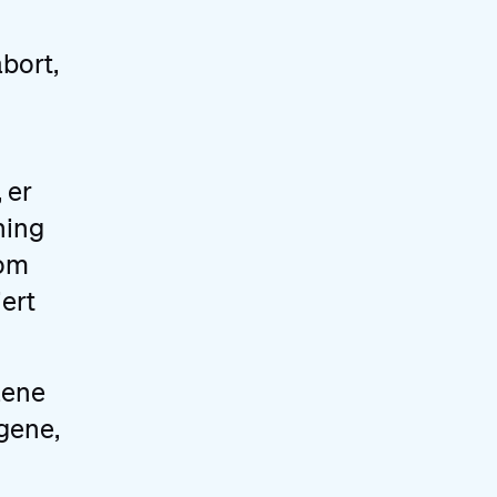
bort,
 er
vning
som
jert
aene
gene,