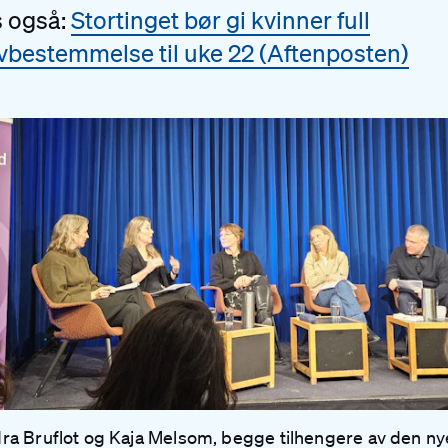
s også:
Stortinget bør gi kvinner full
vbestemmelse til uke 22 (Aftenposten)
dra Bruflot og Kaja Melsom, begge tilhengere av den ny