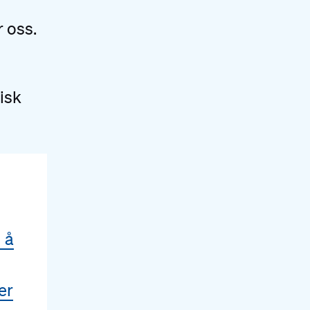
r oss.
isk
l å
er