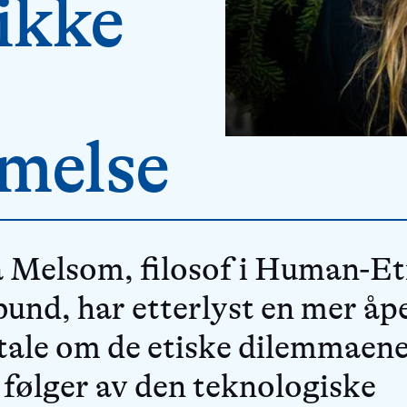
 ikke
melse
 Melsom, filosof i Human-Et
und, har etterlyst en mer åp
ale om de etiske dilemmaen
følger av den teknologiske