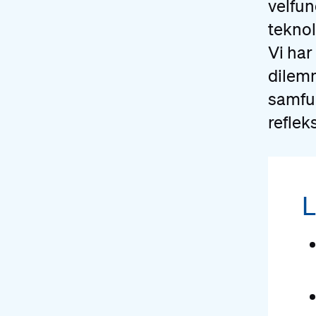
velfun
teknol
Vi har
dilemm
samfun
reflek
L