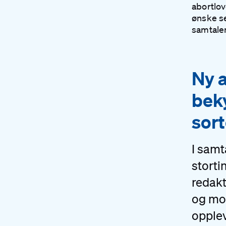
abortlo
ønske se
samtale
#
Ny a
bek
sor
I samt
storti
redakt
og mo
opplev