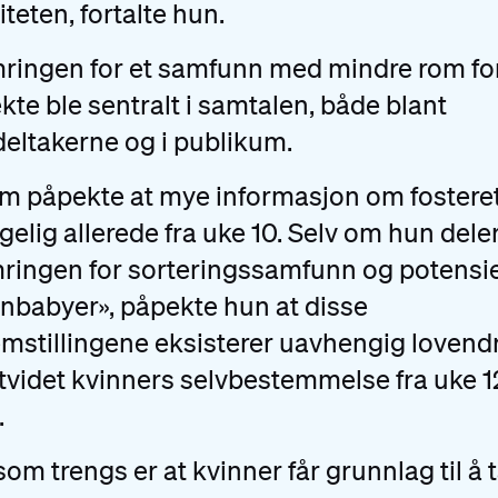
iteten, fortalte hun.
ringen for et samfunn med mindre rom fo
kte ble sentralt i samtalen, både blant
eltakerne og i publikum.
m påpekte at mye informasjon om fosteret
ngelig allerede fra uke 10. Selv om hun dele
ringen for sorteringssamfunn og potensie
nbabyer», påpekte hun at disse
mstillingene eksisterer uavhengig lovend
videt kvinners selvbestemmelse fra uke 12
.
som trengs er at kvinner får grunnlag til å t