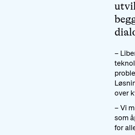
utvi
begg
dial
– Libe
tekno
proble
Løsnin
over k
– Vi m
som åp
for al