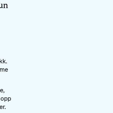
un
kk.
mme
e,
e opp
er.