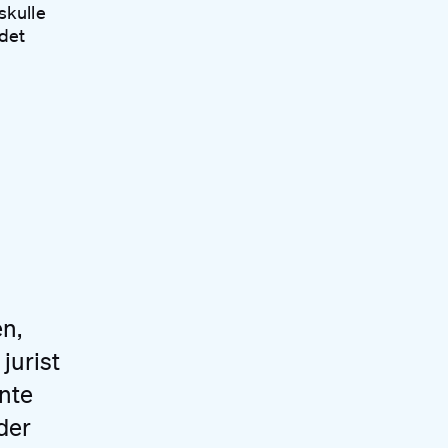
skulle
edet
en,
jurist
nte
der