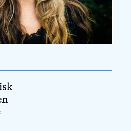
isk
en
e