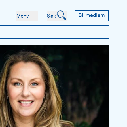
🔍
Bli medlem
Meny
Søk