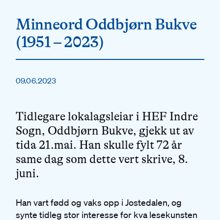
Minneord Oddbjørn Bukve
(1951 – 2023)
09.06.2023
Tidlegare lokalagsleiar i HEF Indre
Sogn, Oddbjørn Bukve, gjekk ut av
tida 21.mai. Han skulle fylt 72 år
same dag som dette vert skrive, 8.
juni.
Han vart fødd og vaks opp i Jostedalen, og
synte tidleg stor interesse for kva lesekunsten