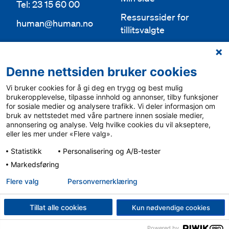
Tel: 23 15 60 00
Ressurssider for
human@human.no
tillitsvalgte
Org.nr 943 762 236
Lokallag
Denne nettsiden bruker cookies
Bli medlem
Aktuelt
Vi bruker cookies for å gi deg en trygg og best mulig
Bli frivillig
For media
brukeropplevelse, tilpasse innhold og annonser, tilby funksjoner
for sosiale medier og analysere trafikk. Vi deler informasjon om
Ledige stillinger
bruk av nettstedet med våre partnere innen sosiale medier,
Personvern & cookies
annonsering og analyse. Velg hvilke cookies du vil akseptere,
English
eller les mer under «Flere valg».
Varsling
Statistikk
Personalisering og A/B-tester
Sámegiel álgosiidui
Markedsføring
Flere valg
Personvern­erklæring
Tillat alle cookies
Kun nødvendige cookies
Powered by