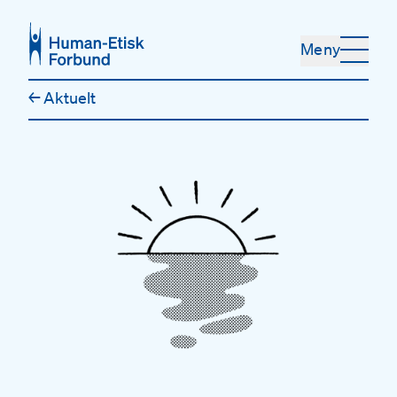
Hopp til hovedinnhold
Meny
←
Aktuelt