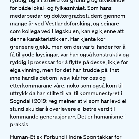
ryddig, og alt arbeid var grundig og utviklande
for både lokal- og fylkesnivået. Som hans
medarbeidar og doktorgradsstudent gjennom
mange år ved Vestlandsforsking, og seinare
som kollega ved Høgskulen, kan eg kjenne att
denne karakteristikken. Har kjente kor
grensene gjekk, men om dei var til hinder for å
få til gode løysingar, var han også konstruktiv og
ryddig i prosessar for å flytte på desse, ikkje for
eiga vinning, men for det han trudde på. Inst
inne handla det om livsvilkår for oss og
etterkommarane våre, noko som også kom til
uttrykk da han stilte til val til kommunestyret i
Sogndal i 2019: «eg meiner at vi som har levd ei
stund skuldar å overlevere ei betre verd til
kommande generasjonar». Det er humanisme i
praksis.
Human-Etisk Forbund i Indre Sogn takkar for