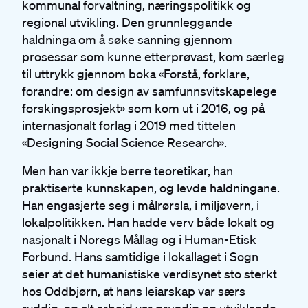
kommunal forvaltning, næringspolitikk og
regional utvikling. Den grunnleggande
haldninga om å søke sanning gjennom
prosessar som kunne etterprøvast, kom særleg
til uttrykk gjennom boka «Forstå, forklare,
forandre: om design av samfunnsvitskapelege
forskingsprosjekt» som kom ut i 2016, og på
internasjonalt forlag i 2019 med tittelen
«Designing Social Science Research».
Men han var ikkje berre teoretikar, han
praktiserte kunnskapen, og levde haldningane.
Han engasjerte seg i målrørsla, i miljøvern, i
lokalpolitikken. Han hadde verv både lokalt og
nasjonalt i Noregs Mållag og i Human-Etisk
Forbund. Hans samtidige i lokallaget i Sogn
seier at det humanistiske verdisynet sto sterkt
hos Oddbjørn, at hans leiarskap var særs