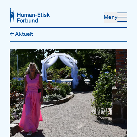
Hopp til hovedinnhold
Meny
←
Aktuelt