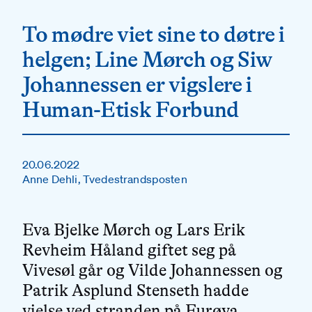
To mødre viet sine to døtre i
helgen; Line Mørch og Siw
Johannessen er vigslere i
Human-Etisk Forbund
20.06.2022
Anne Dehli, Tvedestrandsposten
Eva Bjelke Mørch og Lars Erik
Revheim Håland giftet seg på
Vivesøl går og Vilde Johannessen og
Patrik Asplund Stenseth hadde
vielse ved stranden på Furøya.