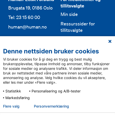
tillitsvalgte
Brugata 19, 0186 Oslo
Min side
Tel: 23 15 60 00
Ressurssider for
human@human.no
tillitsvalgte
Org.nr 943 762 236
Lokallag
Denne nettsiden bruker cookies
Bli medlem
Aktuelt
Vi bruker cookies for å gi deg en trygg og best mulig
Bli frivillig
For media
brukeropplevelse, tilpasse innhold og annonser, tilby funksjoner
for sosiale medier og analysere trafikk. Vi deler informasjon om
Ledige stillinger
bruk av nettstedet med våre partnere innen sosiale medier,
Personvern & cookies
annonsering og analyse. Velg hvilke cookies du vil akseptere,
English
eller les mer under «Flere valg».
Varsling
Statistikk
Personalisering og A/B-tester
Sámegiel álgosiidui
Markedsføring
Flere valg
Personvern­erklæring