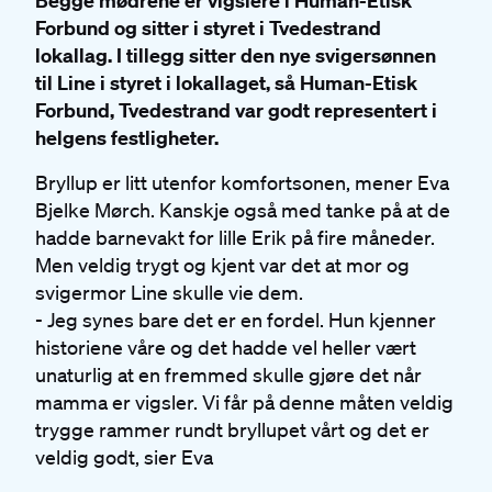
Begge mødrene er vigslere i Human-Etisk
Forbund og sitter i styret i Tvedestrand
lokallag. I tillegg sitter den nye svigersønnen
til Line i styret i lokallaget, så Human-Etisk
Forbund, Tvedestrand var godt representert i
helgens festligheter.
Bryllup er litt utenfor komfortsonen, mener Eva
Bjelke Mørch. Kanskje også med tanke på at de
hadde barnevakt for lille Erik på fire måneder.
Men veldig trygt og kjent var det at mor og
svigermor Line skulle vie dem.
- Jeg synes bare det er en fordel. Hun kjenner
historiene våre og det hadde vel heller vært
unaturlig at en fremmed skulle gjøre det når
mamma er vigsler. Vi får på denne måten veldig
trygge rammer rundt bryllupet vårt og det er
veldig godt, sier Eva