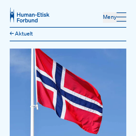
Hopp til hovedinnhold
Meny
←
Aktuelt