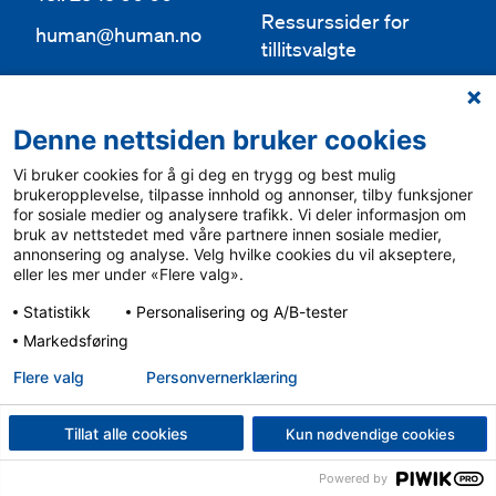
Ressurssider for
human@human.no
tillitsvalgte
Org.nr 943 762 236
Lokallag
Denne nettsiden bruker cookies
Bli medlem
Aktuelt
Vi bruker cookies for å gi deg en trygg og best mulig
Bli frivillig
For media
brukeropplevelse, tilpasse innhold og annonser, tilby funksjoner
for sosiale medier og analysere trafikk. Vi deler informasjon om
Ledige stillinger
bruk av nettstedet med våre partnere innen sosiale medier,
Personvern & cookies
annonsering og analyse. Velg hvilke cookies du vil akseptere,
English
eller les mer under «Flere valg».
Varsling
Statistikk
Personalisering og A/B-tester
Sámegiel álgosiidui
Markedsføring
Flere valg
Personvern­erklæring
Tillat alle cookies
Kun nødvendige cookies
Powered by