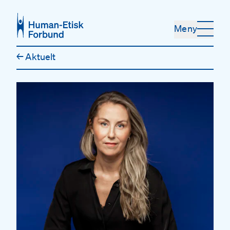
Hopp til hovedinnhold
Meny
←
Aktuelt