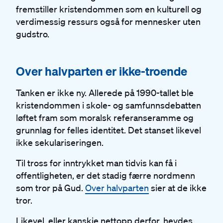
fremstiller kristendommen som en kulturell og
verdimessig ressurs også for mennesker uten
gudstro.
#
Over halvparten er ikke-troende
Tanken er ikke ny. Allerede på 1990-tallet ble
kristendommen i skole- og samfunnsdebatten
løftet fram som moralsk referanseramme og
grunnlag for felles identitet. Det stanset likevel
ikke sekulariseringen.
Til tross for inntrykket man tidvis kan få i
offentligheten, er det stadig færre nordmenn
som tror på Gud.
Over halvparten
sier at de ikke
tror.
Likevel, eller kanskje nettopp derfor, hevdes