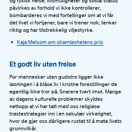
og fysisk helse, livsmuligheter og sosial status
påvirkes av forhold vi ikke kontrollerer,
bombarderes vi med fortellinger om at vi får
det livet vi fortjener, bare vi trener nok, tenker
riktig og har tilstrekkelig viljestyrke.
Kaja Melsom om skamløshetens pris
#
Et godt liv uten frelse
For mennesker uten gudstro ligger ikke
løsningen i å blåse liv i kristne forestillinger de
egentlig ikke tror på. Snarere tvert imot. Mange
av dagens kulturelle problemer skyldes
nettopp at vi har tatt med oss religiøse
trøstestrategier inn i en sekulær virkelighet,
hvor de gjør oss dårligere rustet til å møte livets
grunnvilkår.