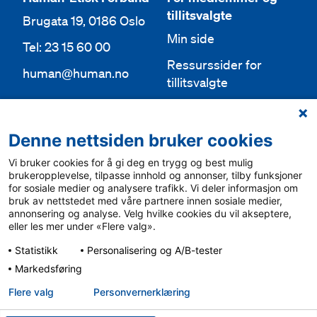
tillitsvalgte
Brugata 19, 0186 Oslo
Min side
Tel: 23 15 60 00
Ressurssider for
human@human.no
tillitsvalgte
Org.nr 943 762 236
Lokallag
Denne nettsiden bruker cookies
Bli medlem
Aktuelt
Vi bruker cookies for å gi deg en trygg og best mulig
Bli frivillig
For media
brukeropplevelse, tilpasse innhold og annonser, tilby funksjoner
for sosiale medier og analysere trafikk. Vi deler informasjon om
Ledige stillinger
bruk av nettstedet med våre partnere innen sosiale medier,
Personvern & cookies
annonsering og analyse. Velg hvilke cookies du vil akseptere,
English
eller les mer under «Flere valg».
Varsling
Statistikk
Personalisering og A/B-tester
Sámegiel álgosiidui
Markedsføring
Flere valg
Personvern­erklæring