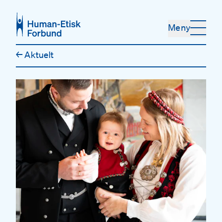
Hopp til hovedinnhold
Meny
←
Aktuelt