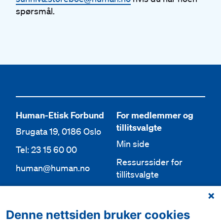
spørsmål.
Human-Etisk Forbund
For medlemmer og
tillitsvalgte
Brugata 19, 0186 Oslo
Min side
Tel: 23 15 60 00
Ressurssider for
human@human.no
tillitsvalgte
Org.nr 943 762 236
Lokallag
Denne nettsiden bruker cookies
Bli medlem
Aktuelt