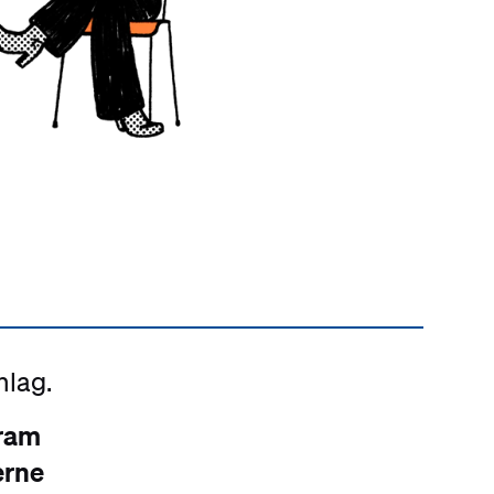
nlag.
gram
erne