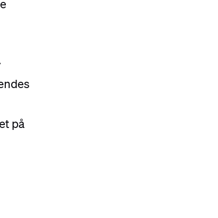
te
.
sendes
et på