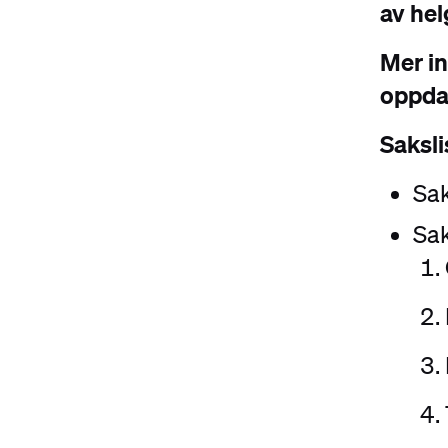
av hel
Mer in
oppdat
Saksli
Sak
Sak