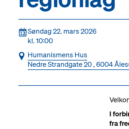
📆
Søndag 22. mars 2026
kl. 10:00
📍
Humanismens Hus
Nedre Strandgate 20 , 6004 Åle
Velkom
I forb
fra fr