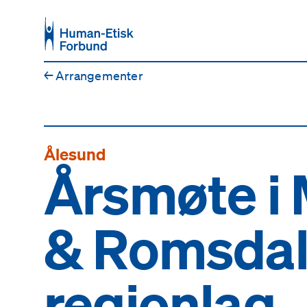
Hopp til hovedinnhold
←
Arrangementer
Ålesund
Årsmøte i
& Romsda
regionlag