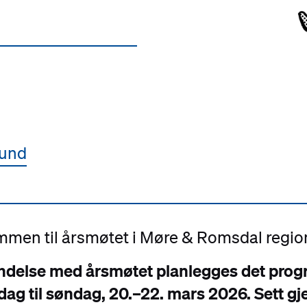
sund
men til årsmøtet i
Møre & Romsdal
regio
indelse med årsmøtet planlegges det pro
edag til søndag, 20.–22. mars 2026. Sett gj