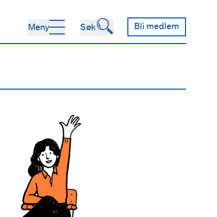
🔍
Bli medlem
Meny
Søk