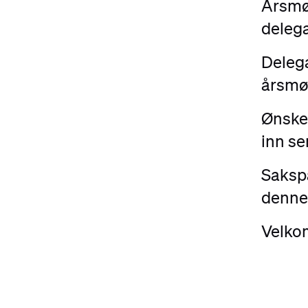
Årsmø
delega
Delega
årsmø
Ønsker
inn se
Sakspa
denne
Velko