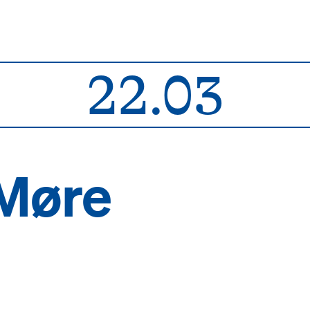
22.03
 Møre
l