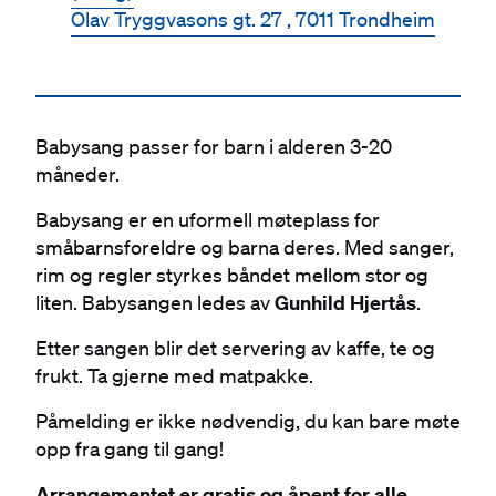
Olav Tryggvasons gt. 27 , 7011 Trondheim
Babysang passer for barn i alderen 3-20
måneder.
Babysang er en uformell møteplass for
småbarnsforeldre og barna deres. Med sanger,
rim og regler styrkes båndet mellom stor og
liten. Babysangen ledes av
Gunhild Hjertås
.
Etter sangen blir det servering av kaffe, te og
frukt. Ta gjerne med matpakke.
Påmelding er ikke nødvendig, du kan bare møte
opp fra gang til gang!
Arrangementet er gratis og åpent for alle.