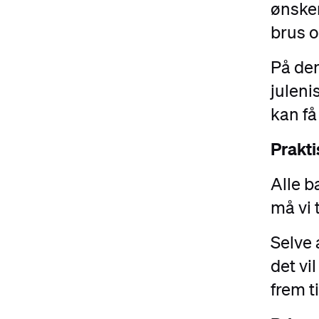
ønsker
brus o
På den
juleni
kan få
Prakti
Alle b
må vi t
Selve 
det vi
frem ti