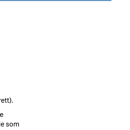
ett).
le
 de som