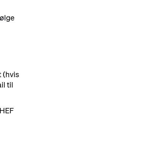
følge
t (hvis
l til
 HEF