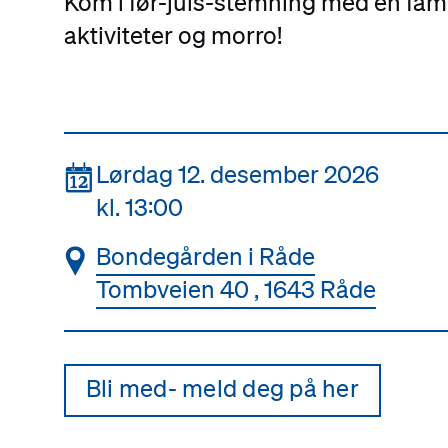
Kom i før-juls-stemning med en fami
aktiviteter og morro!
📆
Lørdag 12. desember 2026
kl. 13:00
📍
Bondegården i Råde
Tombveien 40 , 1643 Råde
Bli med- meld deg på her