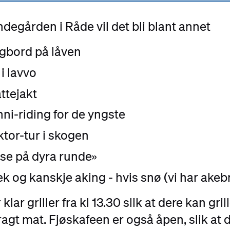
degården i Råde vil det bli blant annet
gbord på låven
 i lavvo
ttejakt
ni-riding for de yngste
ktor-tur i skogen
lse på dyra runde»
lek og kanskje aking - hvis snø (vi har akebr
 klar griller fra kl 13.30 slik at dere kan gril
gt mat. Fjøskafeen er også åpen, slik at