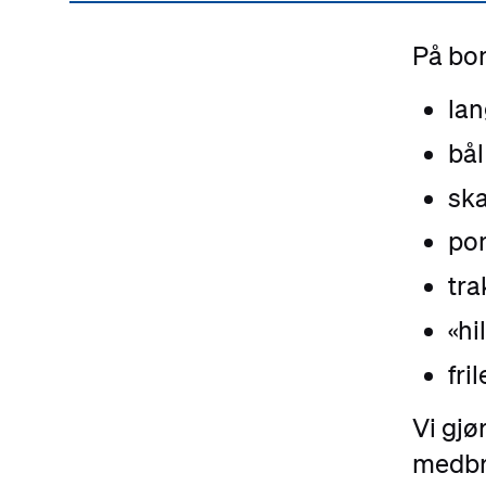
På bon
lan
bål
ska
pon
tra
«hi
fri
Vi gjør
medbra