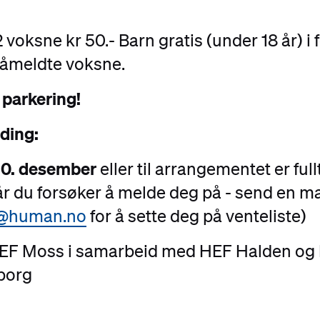
 2 voksne kr 50.- Barn gratis (under 18 år) i 
åmeldte voksne.
 parkering!
ding:
 10. desember
eller til arrangementet er full
når du forsøker å melde deg på - send en mai
@human.no
for å sette deg på venteliste)
 HEF Moss i samarbeid med HEF Halden og
borg