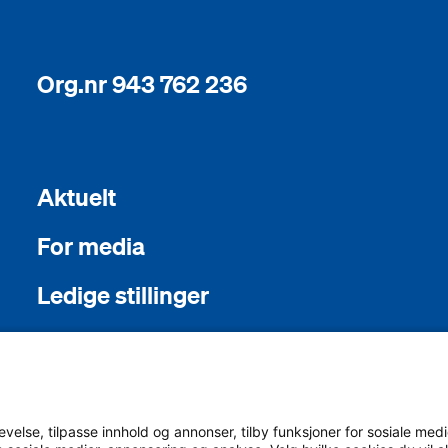
Org.nr 943 762 236
Aktuelt
For media
Ledige stillinger
English
Sámegiel álgosiidui
else, tilpasse innhold og annonser, tilby funksjoner for sosiale medie