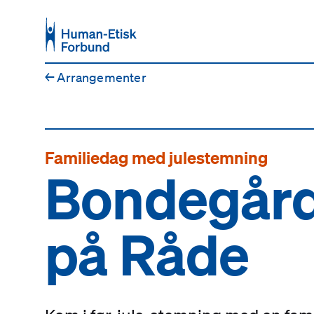
Hopp til hovedinnhold
←
Arrangementer
Familiedag med julestemning
Bondegår
på Råde