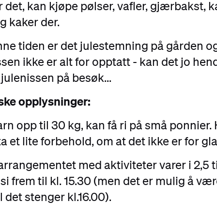
 det, kan kjøpe pølser, vafler, gjærbakst, k
g kaker der.
ne tiden er det julestemning på gården og
ssen ikke er alt for opptatt - kan det jo hend
 julenissen på besøk...
ske opplysninger:
arn opp til 30 kg, kan få ri på små ponnier.
a et lite forbehold, om at det ikke er for gla
arrangementet med aktiviteter varer i 2,5 t
l si frem til kl. 15.30 (men det er mulig å væ
l det stenger kl.16.00).