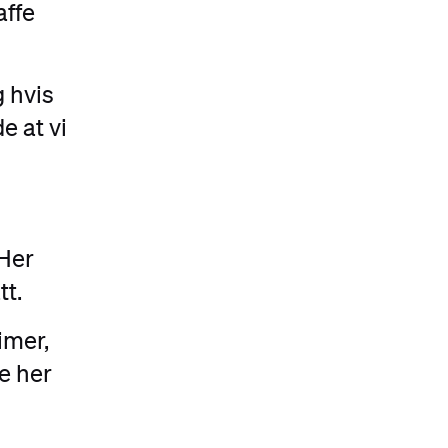
affe
 hvis
e at vi
 Her
tt.
imer,
re her