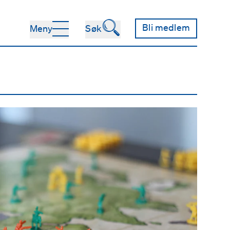
🔍
Bli medlem
Meny
Søk