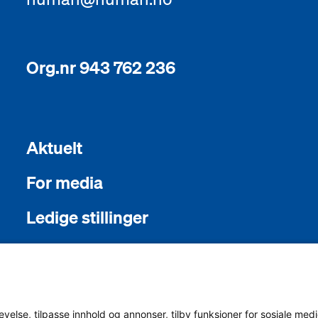
Org.nr 943 762 236
Aktuelt
For media
Ledige stillinger
English
Sámegiel álgosiidui
else, tilpasse innhold og annonser, tilby funksjoner for sosiale medie