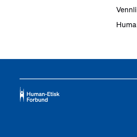
Vennli
Human-