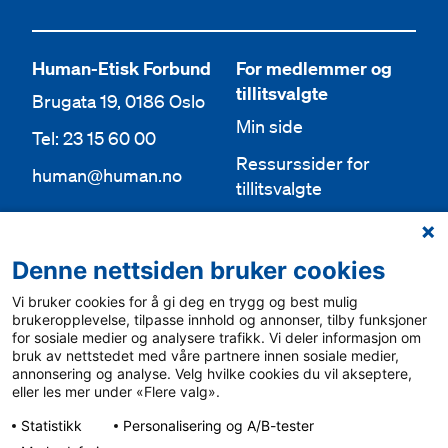
Human-Etisk Forbund
For medlemmer og
tillitsvalgte
Brugata 19, 0186 Oslo
Min side
Tel: 23 15 60 00
Ressurssider for
human@human.no
tillitsvalgte
Org.nr 943 762 236
Lokallag
Denne nettsiden bruker cookies
Bli medlem
Aktuelt
Vi bruker cookies for å gi deg en trygg og best mulig
Bli frivillig
For media
brukeropplevelse, tilpasse innhold og annonser, tilby funksjoner
for sosiale medier og analysere trafikk. Vi deler informasjon om
Ledige stillinger
bruk av nettstedet med våre partnere innen sosiale medier,
Personvern & cookies
annonsering og analyse. Velg hvilke cookies du vil akseptere,
English
eller les mer under «Flere valg».
Varsling
Statistikk
Personalisering og A/B-tester
Sámegiel álgosiidui