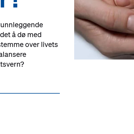
grunnleggende
r det å dø med
estemme over livets
alansere
ttsvern?