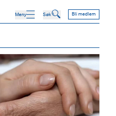
🔍
Bli medlem
Meny
Søk