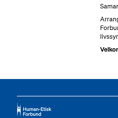
Samarb
Arran
Forbu
livssy
Velko