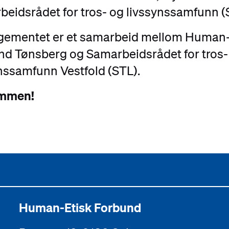
eidsrådet for tros- og livssynssamfunn (
gementet er et samarbeid mellom
Human-
nd Tønsberg og
Samarbeidsrådet for tros-
nssamfunn Vestfold (STL).
mmen!
Human-Etisk Forbund