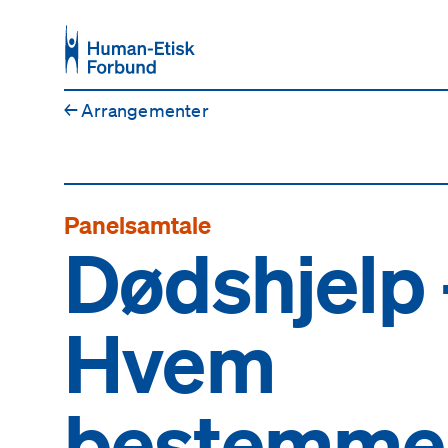
Hopp til hovedinnhold
←
Arrangementer
Panelsamtale
Dødshjelp 
Hvem
bestemme