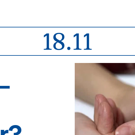
18.11
–
r?