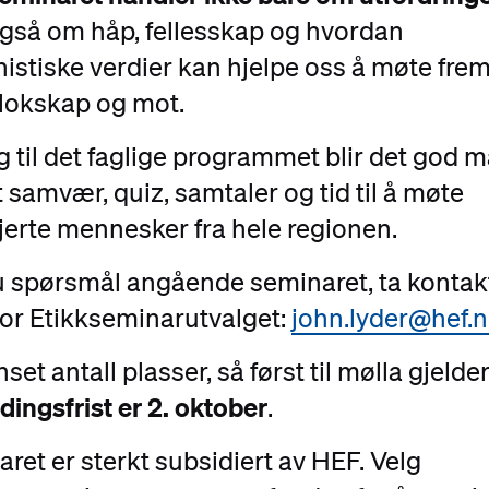
gså om håp, fellesskap og hvordan
stiske verdier kan hjelpe oss å møte fre
lokskap og mot.
egg til det faglige programmet blir det god m
t samvær, quiz, samtaler og tid til å møte
erte mennesker fra hele regionen.
u spørsmål angående seminaret, ta konta
for Etikkseminarutvalget:
john.lyder@hef.
set antall plasser, så først til mølla gjelder
ingsfrist er 2. oktober
.
ret er sterkt subsidiert av HEF. Velg