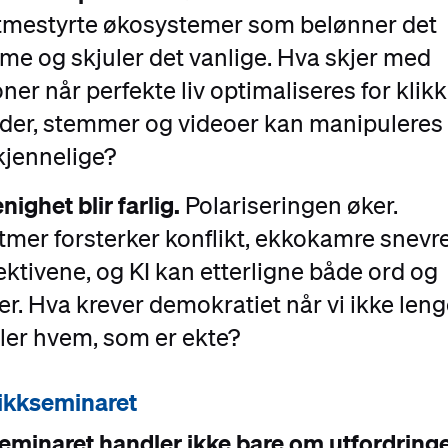
itmestyrte økosystemer som belønner det
me og skjuler det vanlige. Hva skjer med
oner når perfekte liv optimaliseres for klik
lder, stemmer og videoer kan manipuleres t
kjennelige?
nighet blir farlig.
Polariseringen øker.
tmer forsterker konflikt, ekkokamre snevre
ktivene, og KI kan etterligne både ord og
er. Hva krever demokratiet når vi ikke leng
ller hvem, som er ekte?
ikkseminaret
eminaret handler ikke bare om utfordring