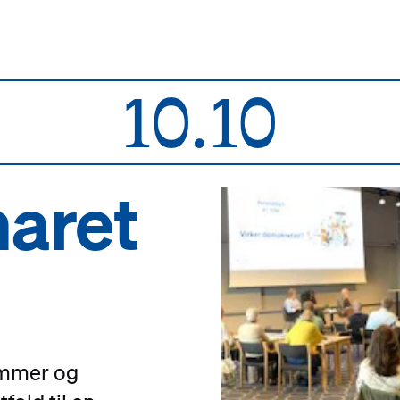
10.10
naret
mmer og