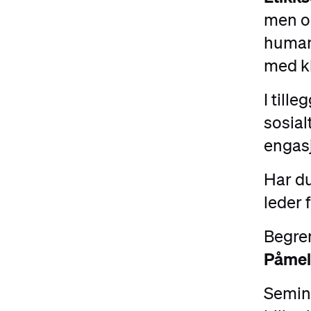
men o
humani
med k
I till
sosial
engasj
Har d
leder 
Begren
Påmeld
Semina