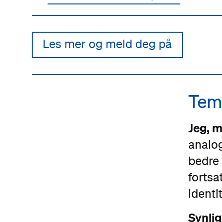
Les mer og meld deg på
#
Tema
Jeg, m
analog
bedre 
fortsa
identit
Synlig