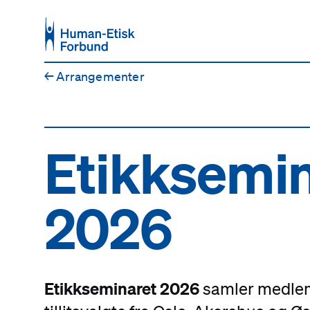
Hopp til hovedinnhold
←
Arrangementer
Etikksemi
2026
Etikkseminaret 2026
samler medle