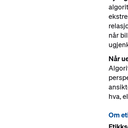
algor
ekstre
relasj
når bi
ugjen
Når ue
Algori
perspe
ansikt
hva, e
Om et
Etikks