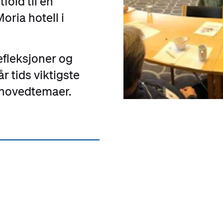
fold til en
oria hotell i
efleksjoner og
r tids viktigste
 hovedtemaer.