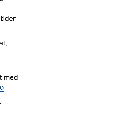
mtiden
at,
kt med
no
.