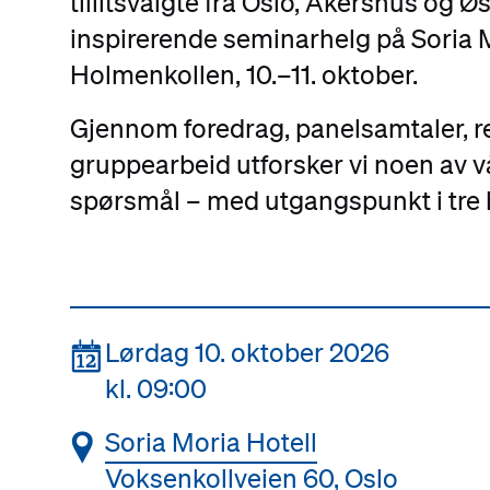
tillitsvalgte fra Oslo, Akershus og Øst
inspirerende seminarhelg på Soria M
Holmenkollen, 10.–11. oktober.
Gjennom foredrag, panelsamtaler, r
gruppearbeid utforsker vi noen av vå
spørsmål – med utgangspunkt i tre
📆
Lørdag 10. oktober 2026
kl. 09:00
📍
Soria Moria Hotell
Voksenkollveien 60, Oslo