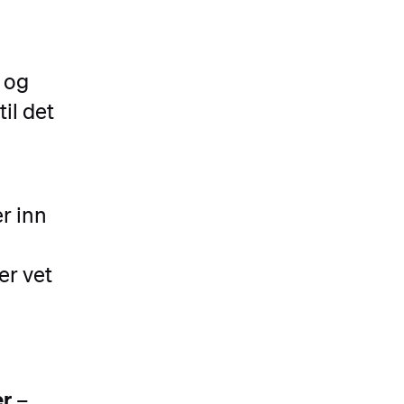
k og
il det
r inn
er vet
er
–