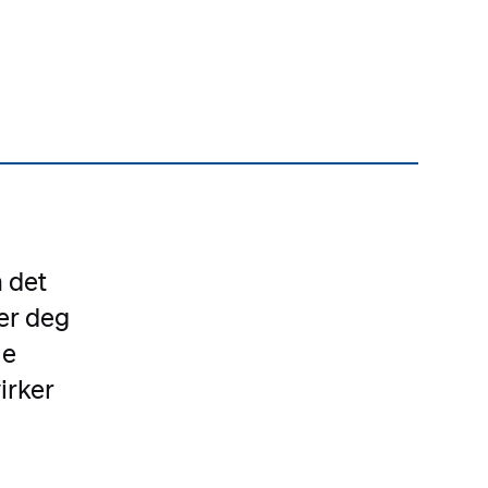
 det
er deg
ne
irker