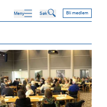
🔍
Bli medlem
Meny
Søk