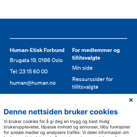
Human-Etisk Forbund
For medlemmer og
tillitsvalgte
Brugata 19, 0186 Oslo
Min side
Tel: 23 15 60 00
Ressurssider for
human@human.no
tillitsvalgte
Org.nr 943 762 236
Lokallag
Denne nettsiden bruker cookies
Bli medlem
Aktuelt
Vi bruker cookies for å gi deg en trygg og best mulig
Bli frivillig
For media
brukeropplevelse, tilpasse innhold og annonser, tilby funksjoner
for sosiale medier og analysere trafikk. Vi deler informasjon om