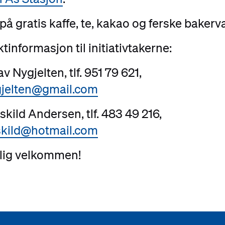
 på gratis kaffe, te, kakao og ferske bakerv
tinformasjon til initiativtakerne:
av Nygjelten, tlf. 951 79 621,
gjelten@gmail.com
skild Andersen, tlf. 483 49 216,
skild@hotmail.com
elig velkommen!