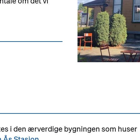
amtale om det vi
tes i den ærverdige bygningen som huser
n Ås Stasjon
.