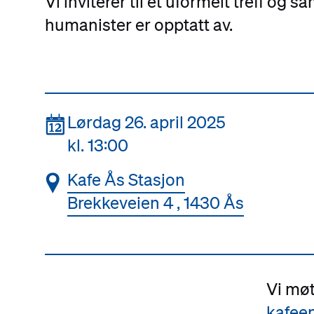
Vi inviterer til et uformelt treff og s
humanister er opptatt av.
📆
Lørdag 26. april 2025
kl. 13:00
📍
Kafe Ås Stasjon
Brekkeveien 4 , 1430 Ås
Vi mø
kafee