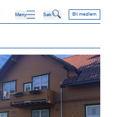
🔍
Bli medlem
Meny
Søk