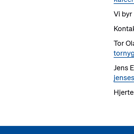
Vi byr
Kontak
Tor Ol
torny
Jens E
jense
Hjert