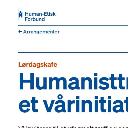
Hopp til hovedinnhold
←
Arrangementer
Lørdagskafe
Humanisttr
et vårinitia