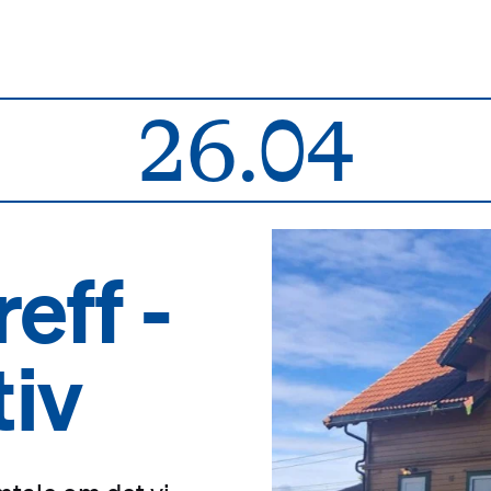
26.04
eff -
tiv