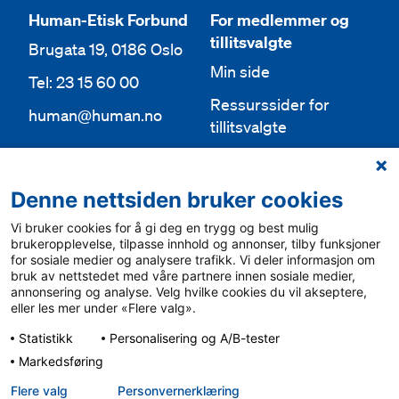
Human-Etisk Forbund
For medlemmer og
tillitsvalgte
Brugata 19, 0186 Oslo
Min side
Tel: 23 15 60 00
Ressurssider for
human@human.no
tillitsvalgte
Org.nr 943 762 236
Lokallag
Denne nettsiden bruker cookies
Bli medlem
Aktuelt
Vi bruker cookies for å gi deg en trygg og best mulig
Bli frivillig
For media
brukeropplevelse, tilpasse innhold og annonser, tilby funksjoner
for sosiale medier og analysere trafikk. Vi deler informasjon om
Ledige stillinger
bruk av nettstedet med våre partnere innen sosiale medier,
Personvern & cookies
annonsering og analyse. Velg hvilke cookies du vil akseptere,
English
eller les mer under «Flere valg».
Varsling
Statistikk
Personalisering og A/B-tester
Sámegiel álgosiidui
Markedsføring
Flere valg
Personvern­erklæring