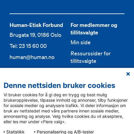
Human-Etisk Forbund
For medlemmer og
tillitsvalgte
Brugata 19, 0186 Oslo
Min side
Tel: 23 15 60 00
Ressurssider for
human@human.no
tillitsvalgte
Org.nr 943 762 236
Lokallag
Denne nettsiden bruker cookies
Bli medlem
Aktuelt
Vi bruker cookies for å gi deg en trygg og best mulig
Bli frivillig
For media
brukeropplevelse, tilpasse innhold og annonser, tilby funksjoner
for sosiale medier og analysere trafikk. Vi deler informasjon om
Ledige stillinger
bruk av nettstedet med våre partnere innen sosiale medier,
Personvern & cookies
annonsering og analyse. Velg hvilke cookies du vil akseptere,
English
eller les mer under «Flere valg».
Varsling
Statistikk
Personalisering og A/B-tester
Sámegiel álgosiidui