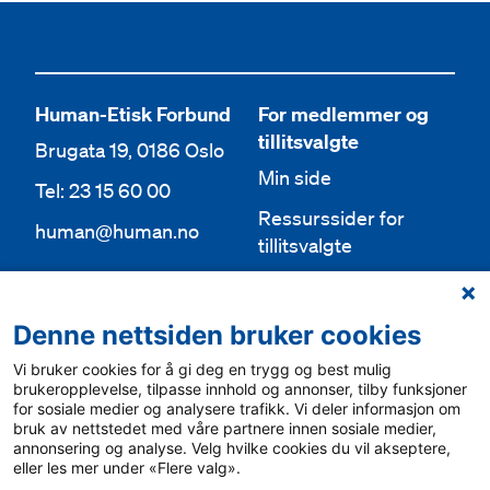
Human-Etisk Forbund
For medlemmer og
tillitsvalgte
Brugata 19, 0186 Oslo
Min side
Tel: 23 15 60 00
Ressurssider for
human@human.no
tillitsvalgte
Org.nr 943 762 236
Lokallag
Denne nettsiden bruker cookies
Bli medlem
Aktuelt
Vi bruker cookies for å gi deg en trygg og best mulig
Bli frivillig
For media
brukeropplevelse, tilpasse innhold og annonser, tilby funksjoner
for sosiale medier og analysere trafikk. Vi deler informasjon om
Ledige stillinger
bruk av nettstedet med våre partnere innen sosiale medier,
Personvern & cookies
annonsering og analyse. Velg hvilke cookies du vil akseptere,
English
eller les mer under «Flere valg».
Varsling