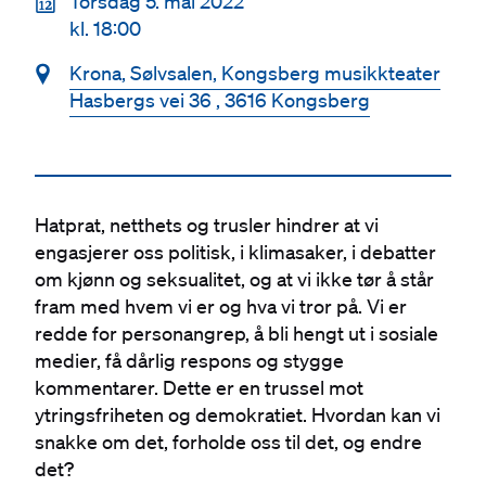
📆
Torsdag 5. mai 2022
kl. 18:00
📍
Krona, Sølvsalen, Kongsberg musikkteater
Hasbergs vei 36 , 3616 Kongsberg
Hatprat, netthets og trusler hindrer at vi
engasjerer oss politisk, i klimasaker, i debatter
om kjønn og seksualitet, og at vi ikke tør å står
fram med hvem vi er og hva vi tror på. Vi er
redde for personangrep, å bli hengt ut i sosiale
medier, få dårlig respons og stygge
kommentarer. Dette er en trussel mot
ytringsfriheten og demokratiet. Hvordan kan vi
snakke om det, forholde oss til det, og endre
det?