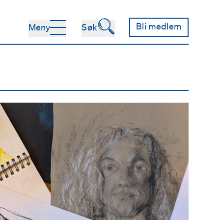
🔍
Bli medlem
Meny
Søk