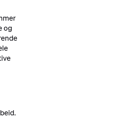
emmer
e og
erende
ele
tive
beid.