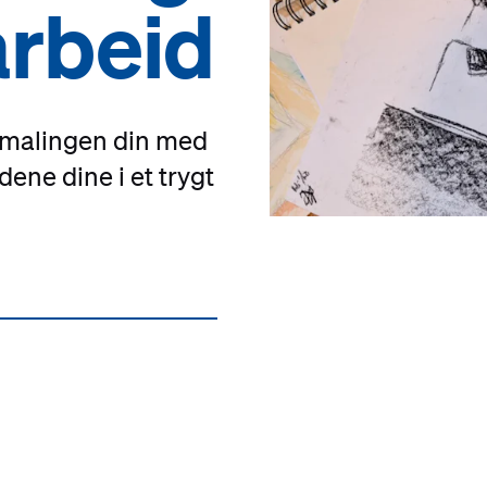
arbeid
er malingen din med
ene dine i et trygt