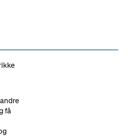
rikke
 andre
g få
og