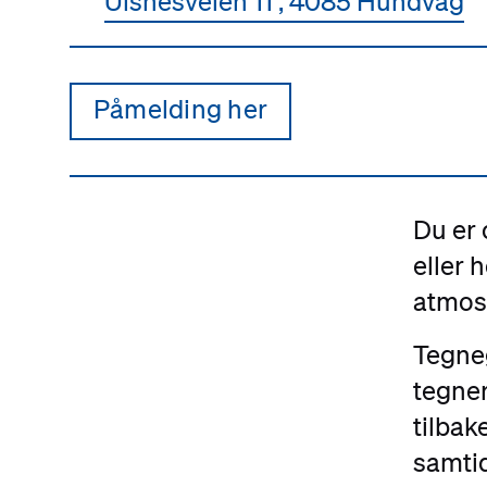
Ulsnesveien 11 , 4085 Hundvåg
Påmelding her
Du er 
eller 
atmos
Tegneg
tegner
tilbak
samtid