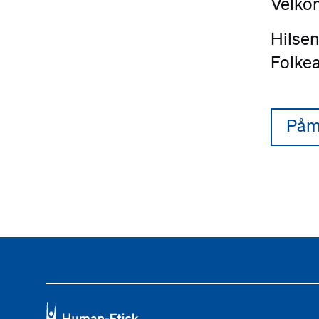
Velkom
Hilsen
Folke
Påm