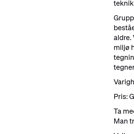
teknik
Grupp
beståe
aldre.
miljø 
tegnin
tegner
Varigh
Pris: 
Ta med
Man tr