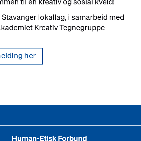
men til en kreativ og sosial kveld!
 Stavanger lokallag, i samarbeid med
akademiet Kreativ Tegnegruppe
elding her
Human-Etisk Forbund