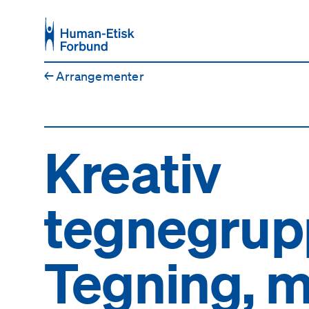
Hopp til hovedinnhold
←
Arrangementer
Kreativ
tegnegrup
Tegning, m