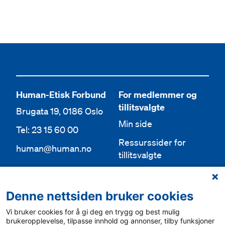
Human-Etisk Forbund
For medlemmer og
tillitsvalgte
Brugata 19, 0186 Oslo
Min side
Tel: 23 15 60 00
Ressurssider for
human@human.no
tillitsvalgte
Org.nr 943 762 236
Lokallag
Denne nettsiden bruker cookies
Bli medlem
Aktuelt
Vi bruker cookies for å gi deg en trygg og best mulig
Bli frivillig
For media
brukeropplevelse, tilpasse innhold og annonser, tilby funksjoner