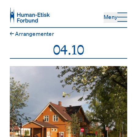
Hopp til hovedinnhold
Meny
←
Arrangementer
04.10