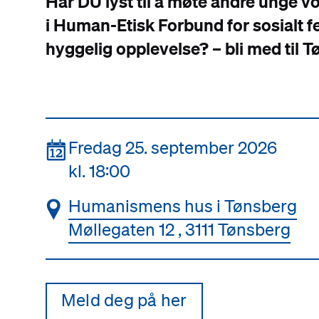
Har DU lyst til å møte andre unge
i Human-Etisk Forbund for sosialt f
hyggelig opplevelse? – bli med til 
📆
Fredag 25. september 2026
kl. 18:00
📍
Humanismens hus i Tønsberg
Møllegaten 12 , 3111 Tønsberg
Meld deg på her