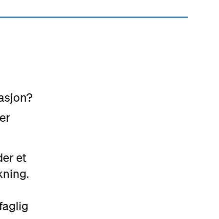
asjon?
er
der et
kning.
faglig