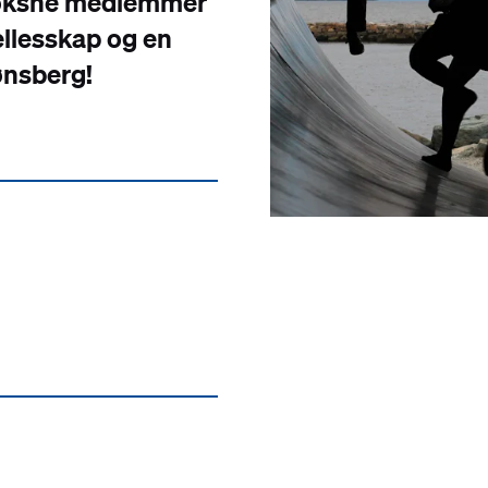
 voksne medlemmer
ellesskap og en
Tønsberg!