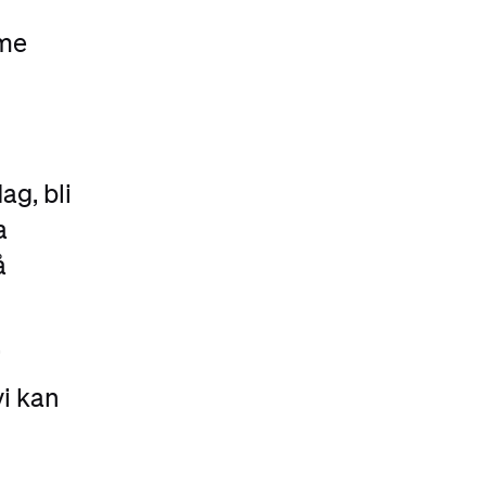
mme
ag, bli
a
å
.
i kan