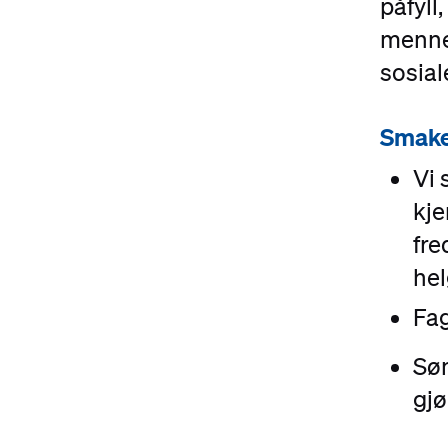
påfyll
menne
sosial
Smake
Vi 
kje
fre
hel
Fag
Søn
gjø