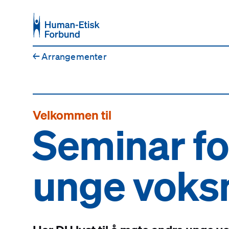
Hopp til hovedinnhold
←
Arrangementer
Velkommen til
Seminar fo
unge voks