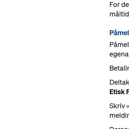
For de
måltid
Påmel
Påmeld
egenan
Betali
Delta
Etisk 
Skriv
meldin