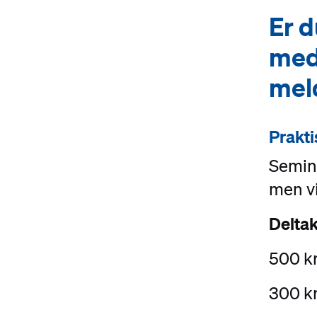
Er d
#
med
mel
Prakti
Semin
men vi
Deltak
500 kr
300 kr