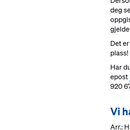
Dersom
deg se
oppgis
gjelde
Det er
plass!
Har d
epost
920 6
Vi h
#
Arr.: 