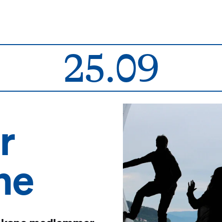
25.09
r
ne