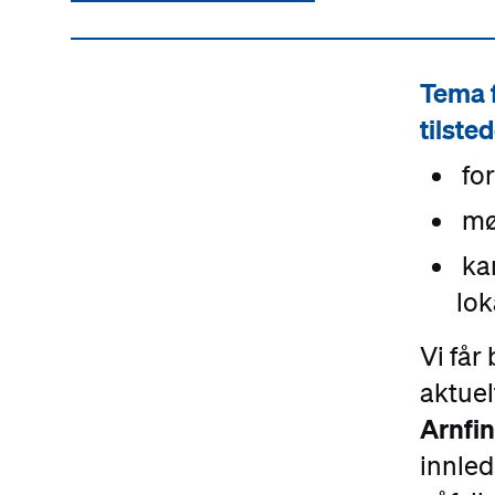
Tema 
tilste
for
møt
kan
lok
Vi får
aktuel
Arnfin
innled