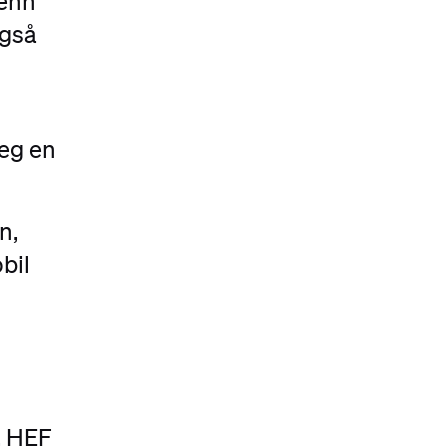
 enn
også
deg en
n,
bil
, HEF