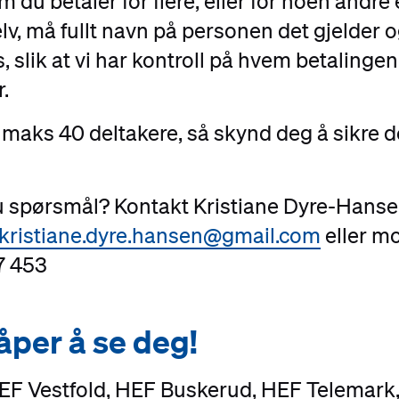
 du betaler for flere, eller for noen andre
lv, må fullt navn på personen det gjelder 
, slik at vi har kontroll på hvem betalingen
r.
 maks 40 deltakere, så skynd deg å sikre 
u spørsmål? Kontakt Kristiane Dyre-Hanse
kristiane.dyre.hansen@gmail.com
eller mo
7 453
åper å se deg!
HEF Vestfold, HEF Buskerud, HEF Telemark