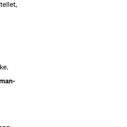
ellet,
ke.
uman-