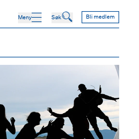
🔍
Bli medlem
Meny
Søk