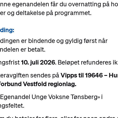
nne egenandelen får du overnatting på hot
er og deltakelse på programmet.
ding:
ingen er bindende og gyldig først når
delen er betalt.
10. juli 2026
ngsfrist
.
Beløpet refunderes ik
Vipps til 19646 – H
keravgiften sendes på
Forbund Vestfold regionlag.
 «Egenandel Unge Voksne Tønsberg» i
gsfeltet.