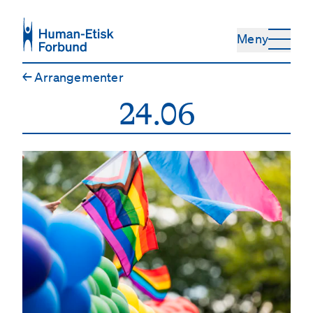
Hopp til hovedinnhold
Meny
←
Arrangementer
24.06