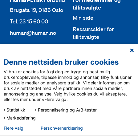
tillitsvalgte
Brugata 19, 0186 Oslo
Min side
Tel: 23 15 60 00
Ressurssider for
human@human.no
tillitsvalgte
Org.nr 943 762 236
Lokallag
Denne nettsiden bruker cookies
Bli medlem
Aktuelt
Vi bruker cookies for å gi deg en trygg og best mulig
Bli frivillig
For media
brukeropplevelse, tilpasse innhold og annonser, tilby funksjoner
for sosiale medier og analysere trafikk. Vi deler informasjon om
Ledige stillinger
bruk av nettstedet med våre partnere innen sosiale medier,
Personvern & cookies
annonsering og analyse. Velg hvilke cookies du vil akseptere,
English
eller les mer under «Flere valg».
Varsling
Statistikk
Personalisering og A/B-tester
Sámegiel álgosiidui
Markedsføring
Flere valg
Personvern­erklæring