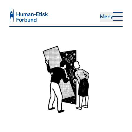
Hopp til hovedinnhold
Meny