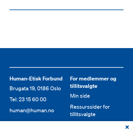
Human-Etisk Forbund
For medlemmer og
tillitsvalgte
Brugata 19, 0186 Oslo
Min side
Tel: 23 15 60 00
Ressurssider for
human@human.no
tillitsvalgte
Org.nr 943 762 236
Lokallag