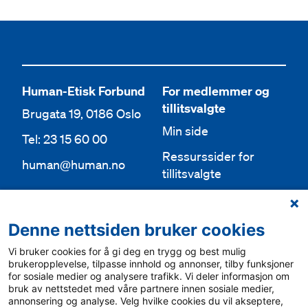
Human-Etisk Forbund
For medlemmer og
tillitsvalgte
Brugata 19, 0186 Oslo
Min side
Tel: 23 15 60 00
Ressurssider for
human@human.no
tillitsvalgte
Org.nr 943 762 236
Lokallag
Denne nettsiden bruker cookies
Bli medlem
Aktuelt
Vi bruker cookies for å gi deg en trygg og best mulig
Bli frivillig
For media
brukeropplevelse, tilpasse innhold og annonser, tilby funksjoner
for sosiale medier og analysere trafikk. Vi deler informasjon om
Ledige stillinger
bruk av nettstedet med våre partnere innen sosiale medier,
Personvern & cookies
annonsering og analyse. Velg hvilke cookies du vil akseptere,