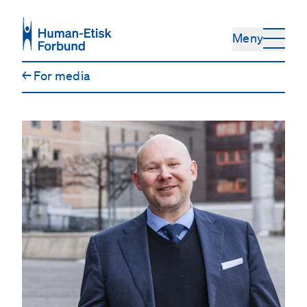
Hopp til hovedinnhold
Meny
←
For media