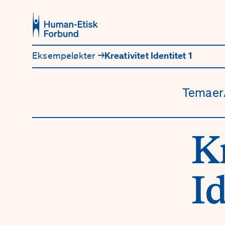
Hopp til hovedinnhold
Eksempeløkter
→
Kreativitet Identitet 1
Temaer
Kr
Id