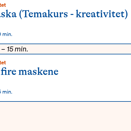
tet
ka (Temakurs - kreativitet)
ljer
 min.
– 15 min.
tet
fire maskene
ljer
 min.