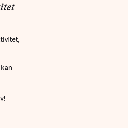
itet
ivitet,
 kan
v!