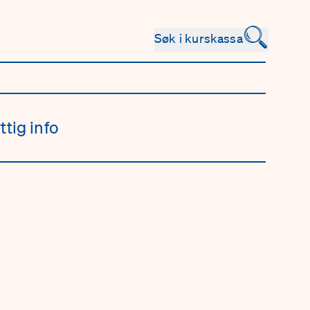
🔍
Søk i kurskassa
ttig info