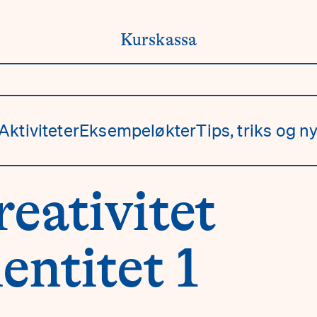
Kurskassa
Aktiviteter
Eksempeløkter
Tips, triks og ny
eativitet
entitet 1