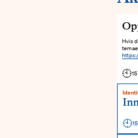
Opp
Hvis d
temaet
https
🕙
15
Identi
Inn
🕙
Deta
15