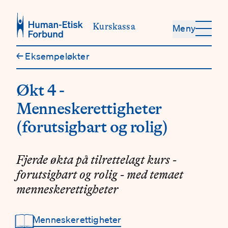
Hopp til hovedinnhold
Kurskassa
Meny
←
Eksempeløkter
Økt 4 -
Menneskerettigheter
(forutsigbart og rolig)
Fjerde økta på tilrettelagt kurs -
forutsigbart og rolig - med temaet
menneskerettigheter
📖
Menneskerettigheter
Detaljer