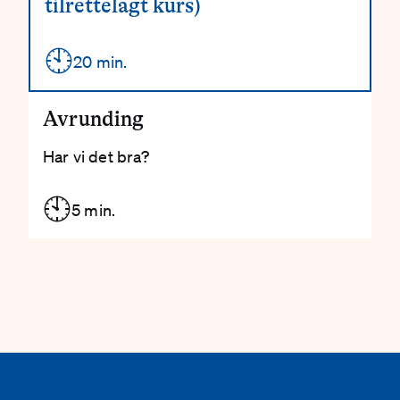
tilrettelagt kurs)
🕙
Detaljer
20 min.
Avrunding
Har vi det bra?
🕙
5 min.