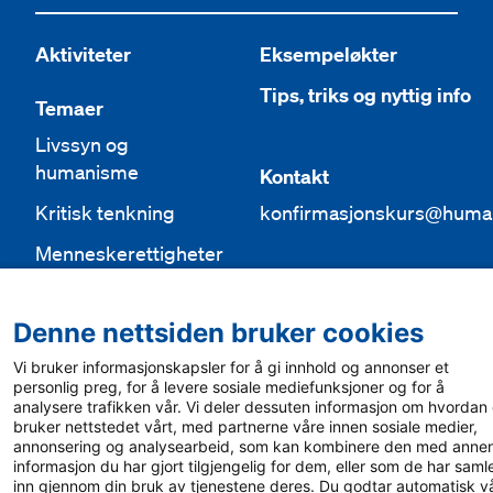
Aktiviteter
Eksempeløkter
Tips, triks og nyttig info
Temaer
Livssyn og
humanisme
Kontakt
Kritisk tenkning
konfirmasjonskurs@huma
Menneskerettigheter
Identitet
Denne nettsiden bruker cookies
Etikk
Vi bruker informasjonskapsler for å gi innhold og annonser et
personlig preg, for å levere sosiale mediefunksjoner og for å
analysere trafikken vår. Vi deler dessuten informasjon om hvordan
bruker nettstedet vårt, med partnerne våre innen sosiale medier,
annonsering og analysearbeid, som kan kombinere den med anne
informasjon du har gjort tilgjengelig for dem, eller som de har saml
inn gjennom din bruk av tjenestene deres. Du godtar automatisk v