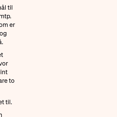
l til
mtp.
som er
 og
å.
et
vor
int
are to
 til.
n