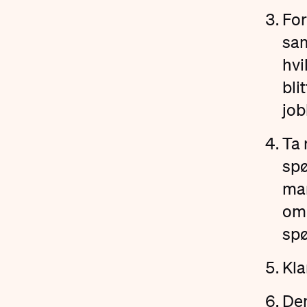
For
sam
hvi
bli
job
Ta 
spø
man
om 
spø
Kla
Der