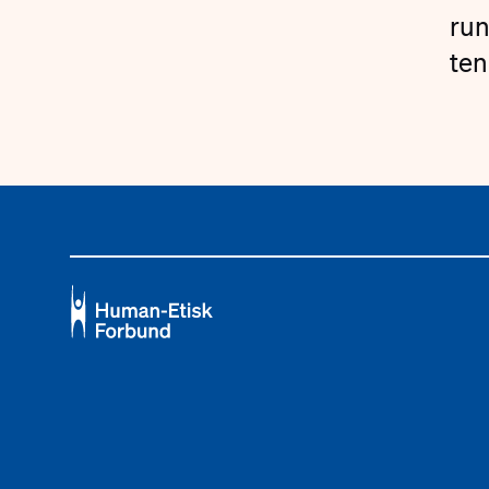
run
ten