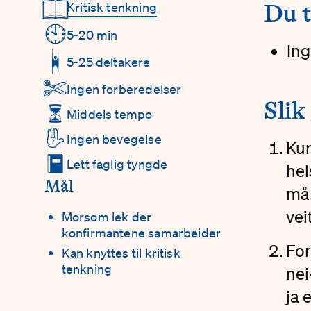
📖
Kritisk tenkning
#
Du t
Detaljer
🕙
5-20 min
Ing
5-25 deltakere
✄
Ingen forberedelser
#
Slik
⏳
Middels tempo
✋
Ingen bevegelse
Kur
📕
Lett faglig tyngde
hel
Mål
må 
vei
Morsom lek der
konfirmantene samarbeider
For
Kan knyttes til kritisk
tenkning
nei
ja e