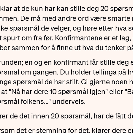
klar at de kun har kan stille deg 20 spørsmå
men. De må med andre ord være smarte 
lke spørsmål de velger, og høre etter hva 
tt spurt om fra før. Konfirmantene er et lag,
ber sammen for å finne ut hva du tenker p
runden; en og en konfirmant får stille deg 
rsmål om gangen. Du holder tellinga på h
ge spørsmål de har stilt. Gi gjerne noen h
at "Nå har dere 10 spørsmål igjen" eller "B
rsmål folkens..." underveis.
rer de det innen 20 spørsmål, har de fått det
som det er stemning for det, kjører dere e