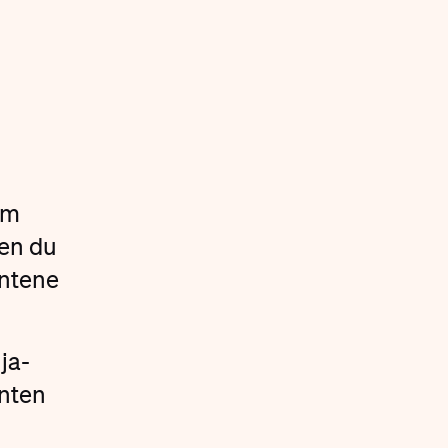
om
Men du
antene
ja-
enten