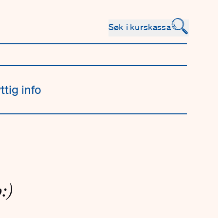
🔍
Søk i kurskassa
ttig info
:)