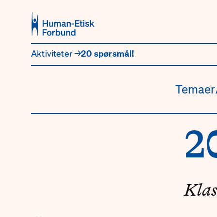
Hopp til hovedinnhold
Aktiviteter
→
20 spørsmål!
Temaer
2
Klas