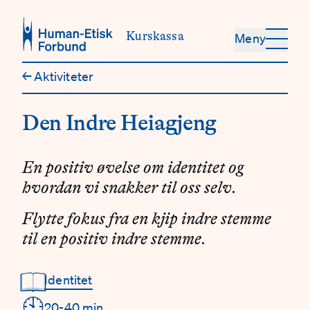
Hopp til hovedinnhold
Kurskassa
Meny
←
Aktiviteter
Den Indre Heiagjeng
En positiv øvelse om identitet og
hvordan vi snakker til oss selv.
Flytte fokus fra en kjip indre stemme
til en positiv indre stemme.
📖
Identitet
Detaljer
🕙
20-40 min