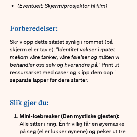
(Eventuelt: Skjerm/prosjektor til film)
#
Forberedelser:
Skriv opp dette sitatet synlig i rommet (på
skjerm eller tavle):
"Identitet vokser i møtet
mellom våre tanker, våre følelser og måten vi
behandler oss selv og hverandre på."
Print ut
ressursarket med caser og klipp dem opp i
separate lapper før dere starter.
#
Slik gjør du:
Mini-icebreaker (Den mystiske gjesten):
Alle sitter i ring. Én frivillig får en øyemaske
på seg (eller lukker øynene) og peker ut tre