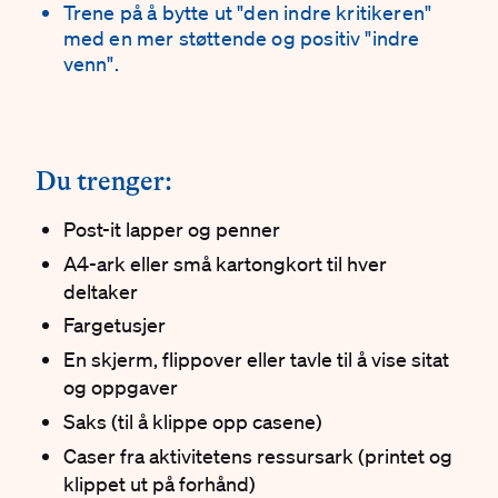
Trene på å bytte ut "den indre kritikeren"
med en mer støttende og positiv "indre
venn".
#
Du trenger:
Post-it lapper og penner
A4-ark eller små kartongkort til hver
deltaker
Fargetusjer
En skjerm, flippover eller tavle til å vise sitat
og oppgaver
Saks (til å klippe opp casene)
Caser fra aktivitetens ressursark (printet og
klippet ut på forhånd)