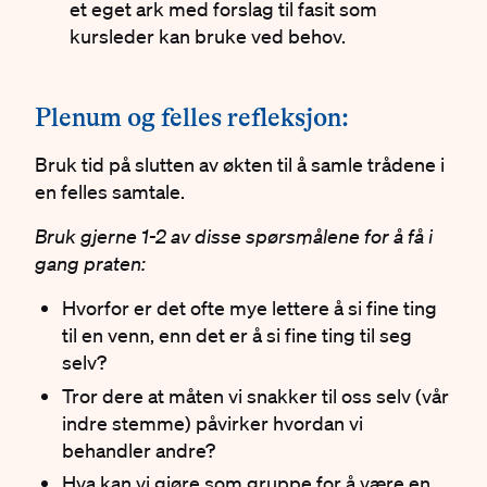
et eget ark med forslag til fasit som
kursleder kan bruke ved behov.
#
Plenum og felles refleksjon:
Bruk tid på slutten av økten til å samle trådene i
en felles samtale.
Bruk gjerne 1-2 av disse spørsmålene for å få i
gang praten:
Hvorfor er det ofte mye lettere å si fine ting
til en venn, enn det er å si fine ting til seg
selv?
Tror dere at måten vi snakker til oss selv (vår
indre stemme) påvirker hvordan vi
behandler andre?
Hva kan vi gjøre som gruppe for å være en