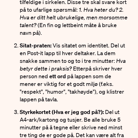
tilfeldige i sirkelen. Disse tre skal svare kort
på to ufarlige spørsmål:
1. Hva heter du? 2.
Hva er ditt helt ubrukelige, men morsomme
talent?
(En fin og lettbeint måte å bruke
navn på).
Sitat-praten:
Vis sitatet om identitet. Del ut
en Post-it lapp til hver deltaker. La dem
snakke sammen to og to i tre minutter:
Hva
betyr dette i praksis?
Etterpå skriver hver
person ned
ett ord
på lappen som de
mener er viktig for et godt miljø (f.eks.
"respekt", "humor", "takhøyde"), og klistrer
lappen på tavla.
Styrkekortet (Hva er jeg god på?):
Del ut
A4-ark/kartong og tusjer. Be alle bruke 5
minutter på å tegne eller skrive ned minst
tre ting de er gode på. Det kan være alt fra