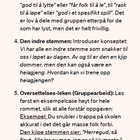
"god til å lytte"
eller
"får folk til å le"
, til
"rask
til å løpe"
eller
"god i et spesifikt spill"
. Det
er lov å dele med gruppen etterpå for de
som har lyst, men det er helt frivillig.
Den indre stemmen:
Introduser konseptet:
Vi har alle en indre stemme som snakker til
oss i løpet av dagen. Av og til er den en kjip
dommer, men den kan også være en
heiagjeng. Hvordan kan vi trene opp
heiagjengen?
Oversettelses-leken (Gruppearbeid):
Les
først en eksempelcase høyt for hele
rommet, slik at alle forstår oppgaven:
Eksempel:
Du snubler i trappa på skolen
akkurat i det det går masse folk forbi.
Den kjipe stemmen sier:
"Herregud, så
flaut. Alle ler av meg, jeg er så klumsete."