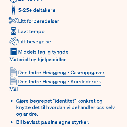
5-25+ deltakere
✄
Litt forberedelser
⏳
Lavt tempo
👋
Litt bevegelse
📕
Middels faglig tyngde
Materiell og hjelpemidler
📄
Den Indre Heiagjeng - Caseoppgaver
📄
Den Indre Heiagjeng - Kurslederark
Mål
Gjøre begrepet "identitet" konkret og
knytte det til hvordan vi behandler oss selv
og andre.
Bli bevisst på sine egne styrker.