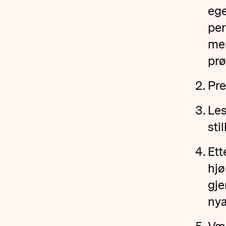
ege
per
men
prø
Pre
Les
sti
Ett
hjø
gje
nya