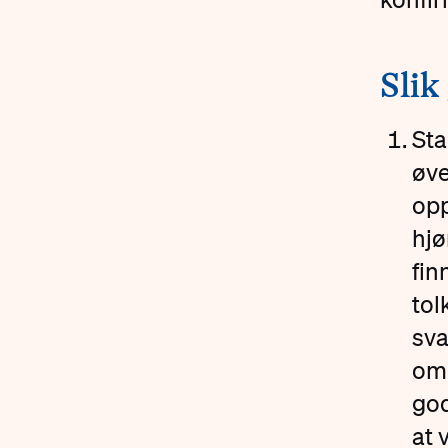
#
Slik
Sta
øve
opp
hjø
fin
tol
sva
om 
god
at 