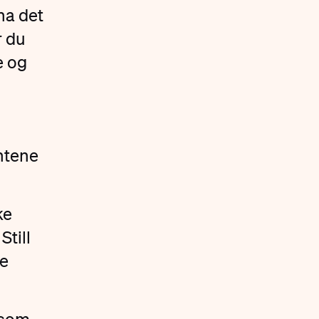
ha det
r du
e og
ntene
ke
Still
re