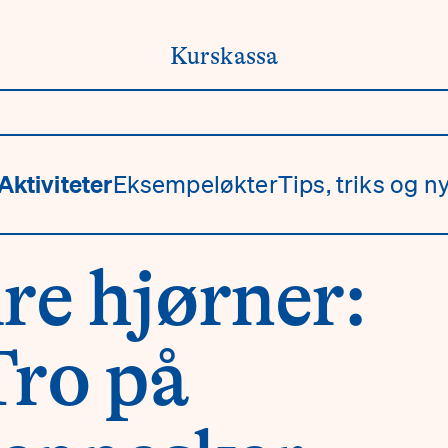
Kurskassa
Aktiviteter
Eksempeløkter
Tips, triks og ny
re hjørner:
Tro på