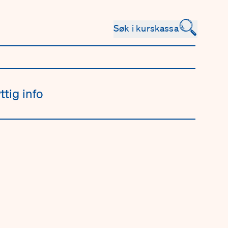
🔍
Søk i kurskassa
ttig info