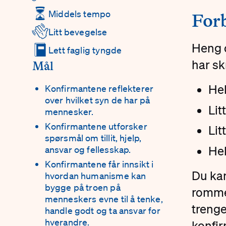
⏳
Middels tempo
#
For
👋
Litt bevegelse
📕
Heng o
Lett faglig tyngde
har sk
Mål
Hel
Konfirmantene reflekterer
over hvilket syn de har på
Lit
mennesker.
Konfirmantene utforsker
Lit
spørsmål om tillit, hjelp,
ansvar og fellesskap.
Hel
Konfirmantene får innsikt i
Du kan
hvordan humanisme kan
bygge på troen på
rommet
menneskers evne til å tenke,
trenge
handle godt og ta ansvar for
hverandre.
konfir