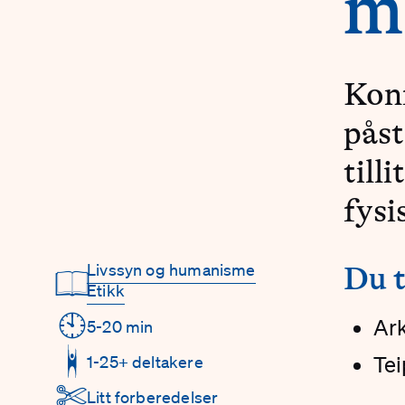
m
Konf
påst
till
fysi
Livssyn og humanisme
#
Du 
Detaljer
📖
Etikk
🕙
Ar
5-20 min
1-25+ deltakere
Tei
✄
Litt forberedelser