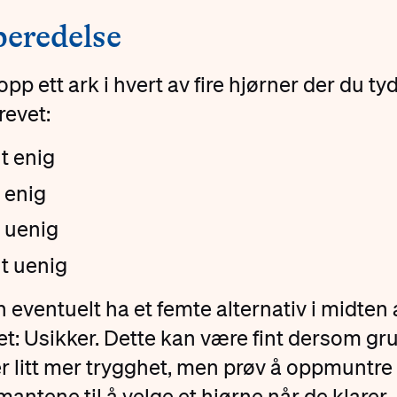
beredelse
pp ett ark i hvert av fire hjørner der du ty
revet:
t enig
t enig
t uenig
t uenig
 eventuelt ha et femte alternativ i midten 
: Usikker. Dette kan være fint dersom gr
r litt mer trygghet, men prøv å oppmuntre
mantene til å velge et hjørne når de klarer.