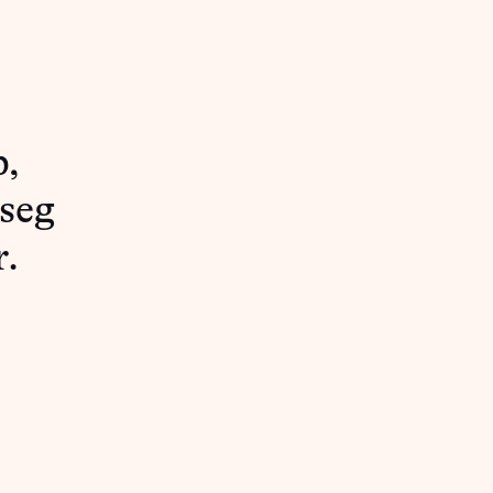
p,
 seg
r.