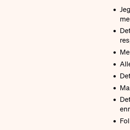
Jeg
me
Det
res
Men
All
Det
Man
Det
enn
Fol