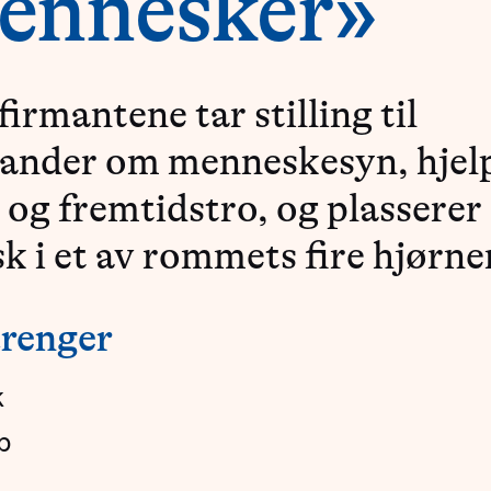
ennesker»
irmantene tar stilling til
ander om menneskesyn, hjel
it og fremtidstro, og plasserer
sk i et av rommets fire hjørne
trenger
k
p