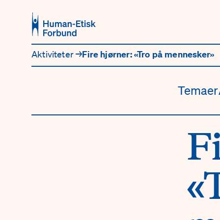
Hopp til hovedinnhold
Aktiviteter
→
Fire hjørner: «Tro på mennesker»
Temaer
Fi
«