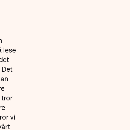
n
å lese
 det
 Det
kan
re
 tror
re
ror vi
vårt