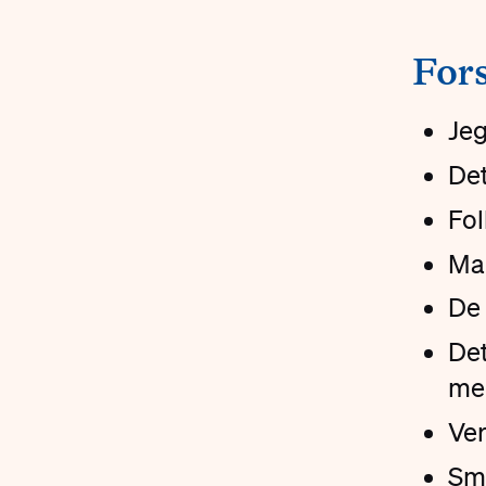
#
Fors
Jeg
Det
Fol
Man
De 
Det
men
Ver
Små