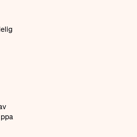
delig
av
uppa