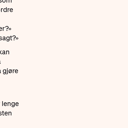
rsom
ordre
er?»
sagt?»
 kan
a
å gjøre
r lenge
sten