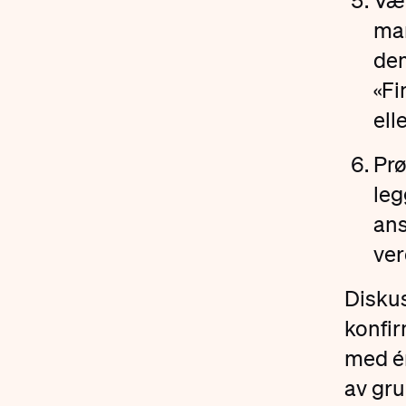
Vær
man
dem
«Fi
ell
Prø
leg
ans
ver
Disku
konfir
med én
av gru