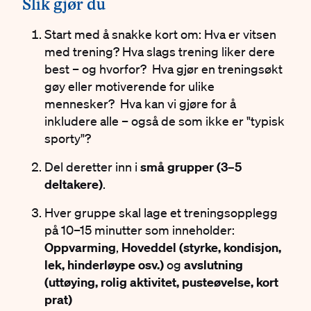
#
Slik gjør du
Start med å snakke kort om: Hva er vitsen
med trening? Hva slags trening liker dere
best – og hvorfor? Hva gjør en treningsøkt
gøy eller motiverende for ulike
mennesker? Hva kan vi gjøre for å
inkludere alle – også de som ikke er "typisk
sporty"?
Del deretter inn i
små grupper (3–5
deltakere)
.
Hver gruppe skal lage et treningsopplegg
på 10–15 minutter som inneholder:
Oppvarming
,
Hoveddel (styrke, kondisjon,
lek, hinderløype osv.)
og
avslutning
(uttøying, rolig aktivitet, pusteøvelse, kort
prat)