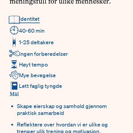
meningsfull for ulike mennesker.
📖
Identitet
Detaljer
🕙
40-60 min
1-25 deltakere
✄
Ingen forberedelser
⏳
Høyt tempo
👋
Mye bevegelse
📕
Lett faglig tyngde
Mål
Skape eierskap og samhold gjennom
praktisk samarbeid
Reflektere over hvordan vi er ulike og
trenger ulik trening og motivasjon.