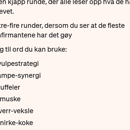
en kjapp runde, der alle leser opp hva de h
evet.
tre-fire runder, dersom du ser at de fleste
firmantene har det gøy
g til ord du kan bruke:
ulpestrategi
ampe-synergi
uffeler
smuske
verr-veksle
nirke-koke