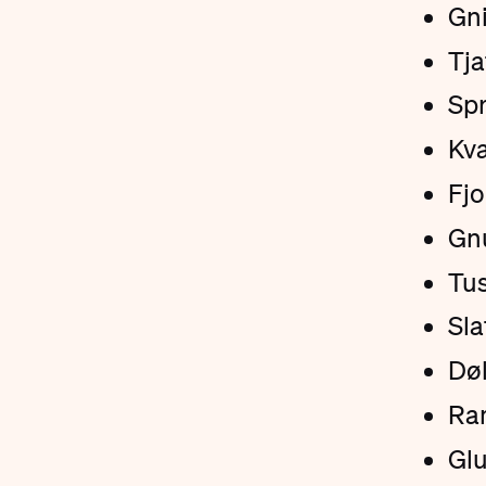
Gn
Tja
Spr
Kv
Fj
Gn
Tus
Sla
Døl
Ra
Glu