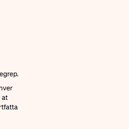
begrep.
 hver
 at
rtfatta