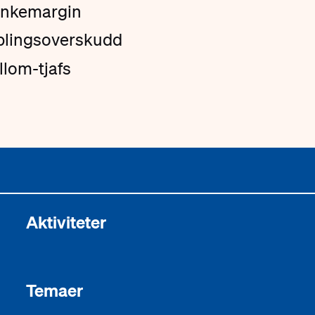
unkemargin
blingsoverskudd
lom-tjafs
Aktiviteter
Temaer