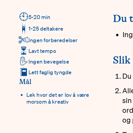
🕙
#
Du t
Detaljer
5-20 min
1-25 deltakere
Ing
✄
Ingen forberedelser
⏳
Lavt tempo
#
Slik
✋
Ingen bevegelse
📕
Lett faglig tyngde
Du 
Mål
All
Lek hvor det er lov å være
sin
morsom å kreativ
ord
og 