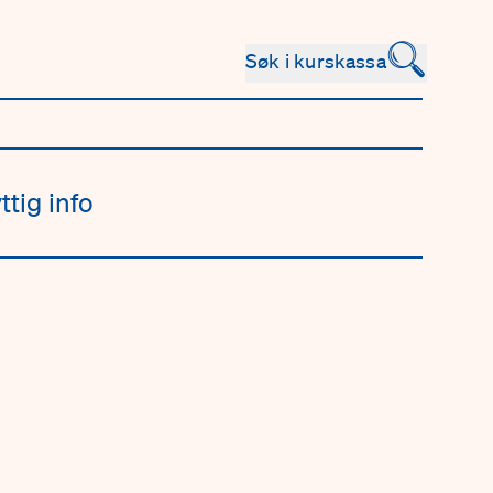
🔍
Søk i kurskassa
ttig info