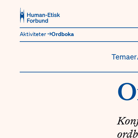
Hopp til hovedinnhold
Aktiviteter
→
Ordboka
Temaer
O
Konf
ordb