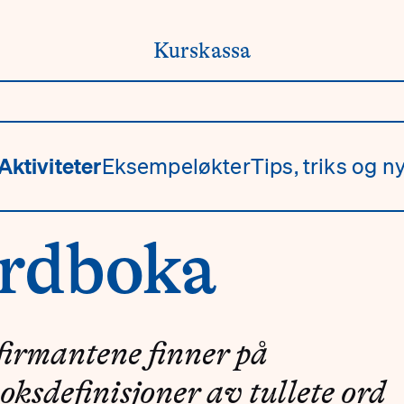
Kurskassa
Aktiviteter
Eksempeløkter
Tips, triks og ny
rdboka
irmantene finner på
oksdefinisjoner av tullete ord