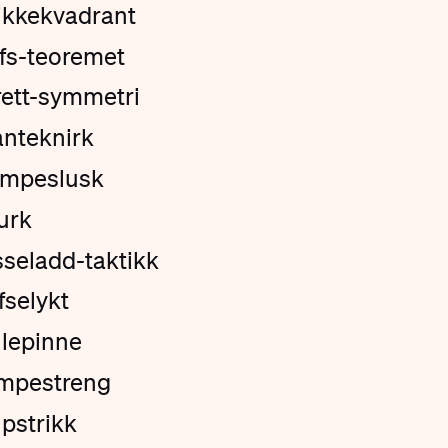
ikkekvadrant
fs-teoremet
ett-symmetri
anteknirk
ompeslusk
urk
seladd-taktikk
fselykt
lepinne
mpestreng
pstrikk