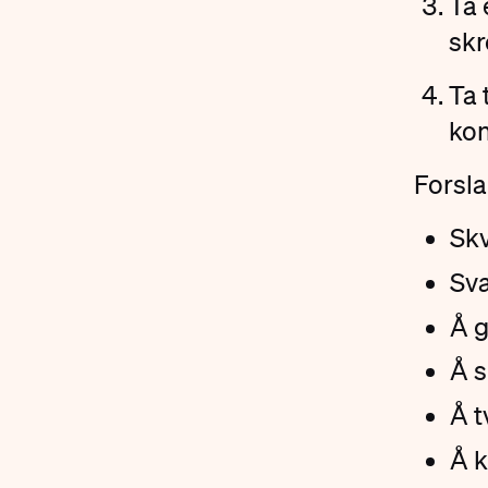
Ta 
skr
Ta 
kon
Forsla
Skv
Sv
Å g
Å 
Å t
Å k