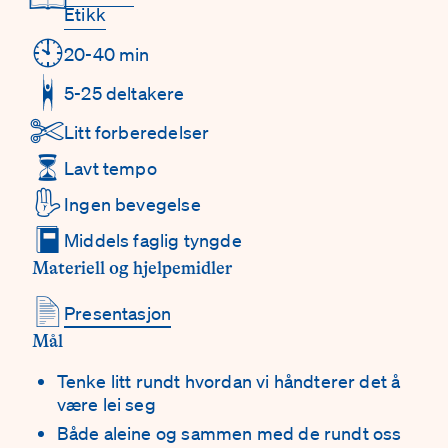
Etikk
🕙
20-40 min
5-25 deltakere
✄
Litt forberedelser
⏳
Lavt tempo
✋
Ingen bevegelse
📕
Middels faglig tyngde
Materiell og hjelpemidler
📄
Presentasjon
Mål
Tenke litt rundt hvordan vi håndterer det å
være lei seg
Både aleine og sammen med de rundt oss