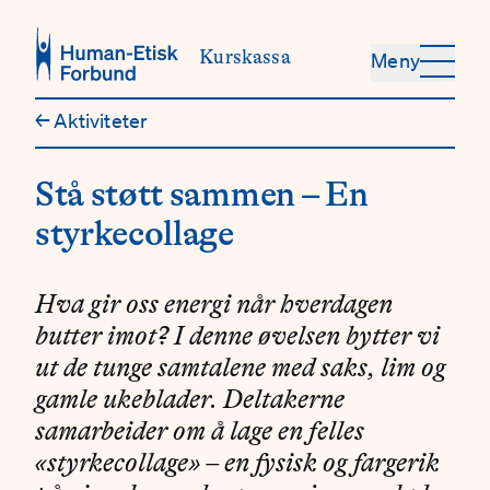
Hopp til hovedinnhold
Kurskassa
Meny
←
Aktiviteter
Stå støtt sammen – En
styrkecollage
Hva gir oss energi når hverdagen
butter imot? I denne øvelsen bytter vi
ut de tunge samtalene med saks, lim og
gamle ukeblader. Deltakerne
samarbeider om å lage en felles
«styrkecollage» – en fysisk og fargerik