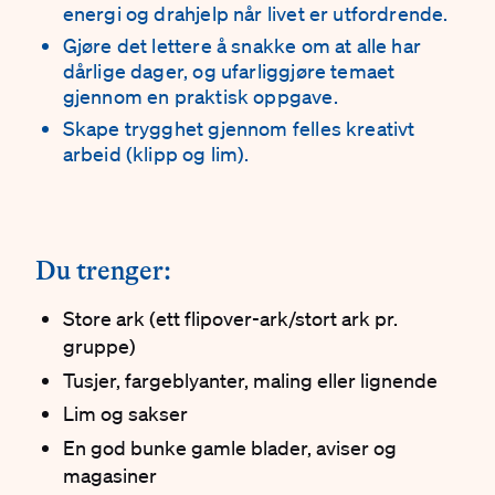
energi og drahjelp når livet er utfordrende.
Gjøre det lettere å snakke om at alle har
dårlige dager, og ufarliggjøre temaet
gjennom en praktisk oppgave.
Skape trygghet gjennom felles kreativt
arbeid (klipp og lim).
#
Du trenger:
Store ark (ett flipover-ark/stort ark pr.
gruppe)
Tusjer, fargeblyanter, maling eller lignende
Lim og sakser
En god bunke gamle blader, aviser og
magasiner