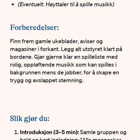
(Eventuelt: Høyttaler til å spille musikk)
#
Forberedelser:
Finn frem gamle ukeblader, aviser og
magasiner i forkant. Legg alt utstyret klart på
bordene. Gjør gjerne klar en spilleliste med
rolig, oppløftende musikk som kan spilles i
bakgrunnen mens de jobber, for å skape en
trygg og avslappet stemning.
#
Slik gjør du:
Introduksjon (3–5 min):
Samle gruppen og
hold en kort innledning:
"Alle mennesker