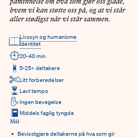
påminnelse om hva som gjør oss glade,
hvem vi kan støtte oss på, og at vi står
aller stødigst når vi står sammen.
Livssyn og humanisme
Detaljer
📖
Identitet
🕙
20-40 min
5-25+ deltakere
✄
Litt forberedelser
⏳
Lavt tempo
✋
Ingen bevegelse
📕
Middels faglig tyngde
Mål
Bevisstgjøre deltakerne på hva som gir