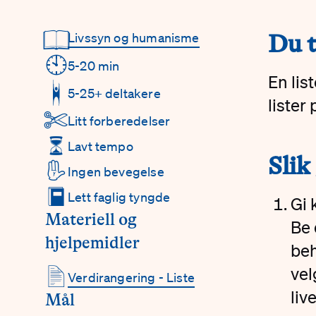
📖
Livssyn og humanisme
#
Du 
Detaljer
🕙
5-20 min
En lis
5-25+ deltakere
lister 
✄
Litt forberedelser
⏳
Lavt tempo
#
Slik
✋
Ingen bevegelse
📕
Lett faglig tyngde
Gi 
Materiell og
Be 
hjelpemidler
beh
📄
vel
Verdirangering - Liste
live
Mål