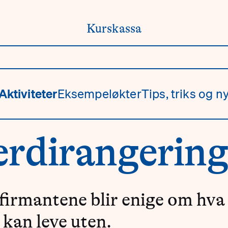
Kurskassa
Aktiviteter
Eksempeløkter
Tips, triks og ny
erdirangerin
irmantene blir enige om hva
 kan leve uten.