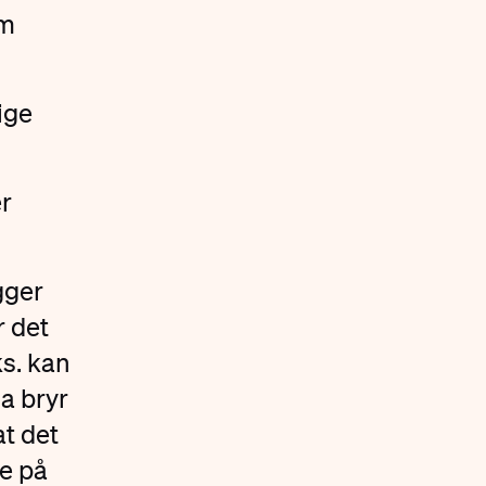
om
ige
er
gger
r det
ks. kan
a bryr
t det
re på