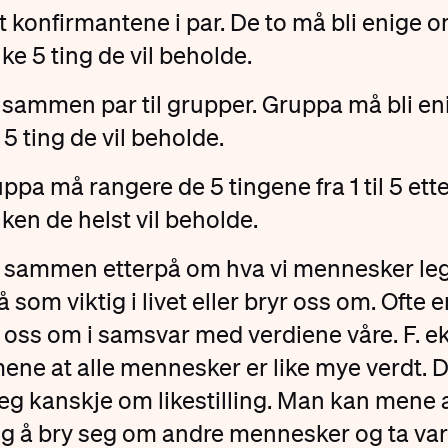
t konfirmantene i par. De to må bli enige 
lke 5 ting de vil beholde.
 sammen par til grupper. Gruppa må bli en
5 ting de vil beholde.
upp
a må rangere de 5 tingene fra 1 til 5 ett
lken de helst vil beholde.
 sammen etterpå om hva vi mennesker le
å som viktig i livet eller bryr oss om. Ofte e
r oss om i samsvar med verdiene våre. F. e
ne at alle mennesker er like mye verdt. D
g kanskje om likestilling. Man kan mene a
tig å bry seg om andre mennesker og ta va