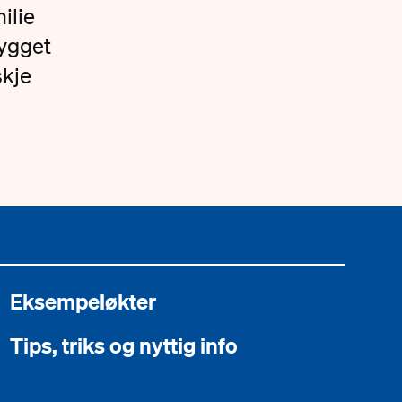
milie
bygget
skje
Eksempeløkter
Tips, triks og nyttig info