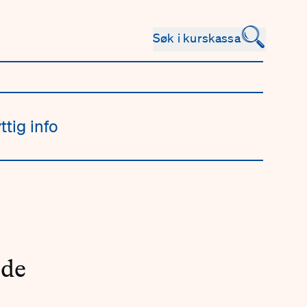
🔍
Søk i kurskassa
ttig info
g
 de