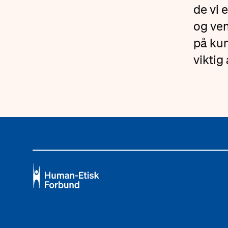
de vi 
og ven
på kun
viktig