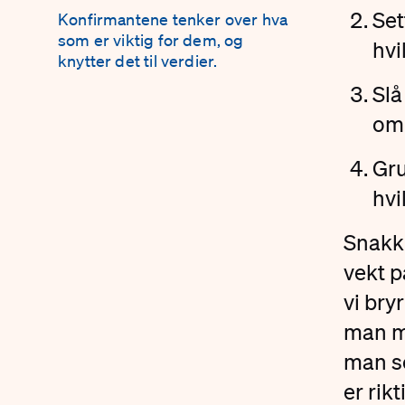
Set
Konfirmantene tenker over hva
som er viktig for dem, og
hvi
knytter det til verdier.
Slå
om 
Gr
hvi
Snakk
vekt p
vi bry
man me
man se
er rik