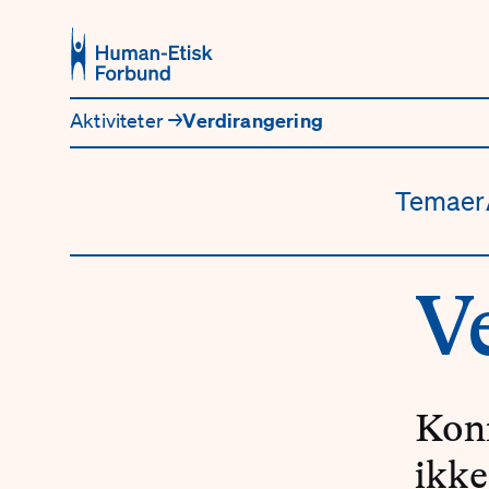
Hopp til hovedinnhold
Aktiviteter
→
Verdirangering
Temaer
V
Konf
ikke