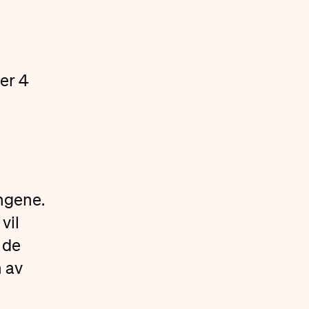
er 4
ingene.
vil
 de
n av