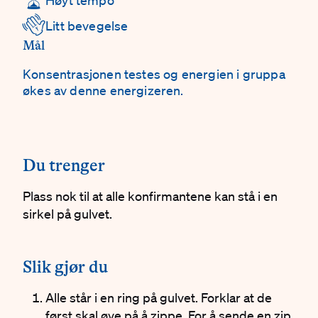
👋
Litt bevegelse
Mål
Konsentrasjonen testes og energien i gruppa
økes av denne energizeren.
#
Du trenger
Plass nok til at alle konfirmantene kan stå i en
sirkel på gulvet.
#
Slik gjør du
Alle står i en ring på gulvet. Forklar at de
først skal øve på å zippe. For å sende en zip