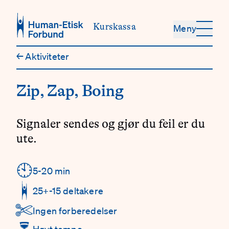
Hopp til hovedinnhold
Kurskassa
Meny
←
Aktiviteter
Zip, Zap, Boing
Signaler sendes og gjør du feil er du
ute.
🕙
Detaljer
5-20 min
25+-15 deltakere
✄
Ingen forberedelser
⏳
Høyt tempo