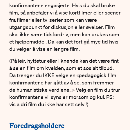
konfirmantene engasjerte. Hvis du skal bruke
film, så anbefaler vi å vise kortfilmer eller scener
fra filmer eller tv-serier som kan være
utgangspunkt for diskusjon eller øvelser. Film
skal ikke være tidsfordriv, men kan brukes som
et hjelpemiddel. Da kan det fort gå mye tid hvis
du velger å vise en lengre film.
(På leir, hyttetur eller liknende kan det være fint
å se en film om kvelden, som et sosialt tilbud.
Da trenger du IKKE velge en «pedagogisk film
konfirmantene har gått av å se, som fremmer
de humanistiske verdiene…» Velg en film du trur
konfirmantene vil syns er morsom og kul. PS:
vis aldri film du ikke har sett selv!!)
#
Foredragsholdere