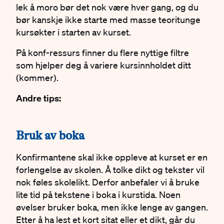
lek å moro bør det nok være hver gang, og du
bør kanskje ikke starte med masse teoritunge
kursøkter i starten av kurset.
På konf-ressurs finner du flere nyttige filtre
som hjelper deg å variere kursinnholdet ditt
(kommer).
Andre tips:
#
Bruk av boka
Konfirmantene skal ikke oppleve at kurset er en
forlengelse av skolen. Å tolke dikt og tekster vil
nok føles skolelikt. Derfor anbefaler vi å bruke
lite tid på tekstene i boka i kurstida. Noen
øvelser bruker boka, men ikke lenge av gangen.
Etter å ha lest et kort sitat eller et dikt, går du