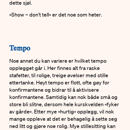
dette sjøl.
«Show – don’t tell» er det noe som heter.
#
Tempo
Noe annet du kan variere er hvilket tempo
opplegget går i. Her finnes alt fra raske
stafetter, til rolige, treige øvelser med stille
ettertanke. Høyt tempo er flott, ofte gøy for
konfirmantene og bidrar til å aktivisere
konfirmantene. Samtidig kan nok både små og
store bli slitne, dersom hele kurskvelden «fyker
av gårde». Etter mye «hurtig» opplegg, vil nok
mange oppleve at det er behagelig å sette seg
ned litt og gjøre noe rolig. Mye stillesitting kan