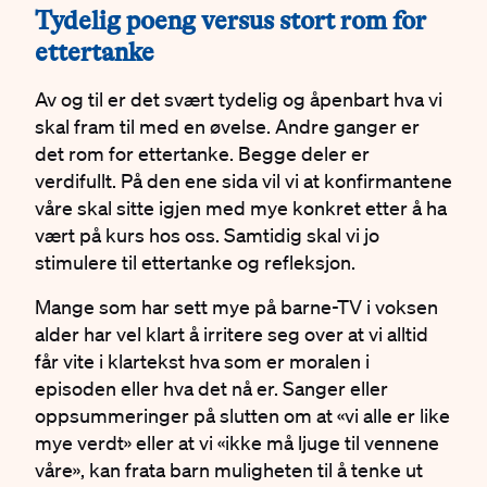
#
Tydelig poeng versus stort rom for
ettertanke
Av og til er det svært tydelig og åpenbart hva vi
skal fram til med en øvelse. Andre ganger er
det rom for ettertanke. Begge deler er
verdifullt. På den ene sida vil vi at konfirmantene
våre skal sitte igjen med mye konkret etter å ha
vært på kurs hos oss. Samtidig skal vi jo
stimulere til ettertanke og refleksjon.
Mange som har sett mye på barne-TV i voksen
alder har vel klart å irritere seg over at vi alltid
får vite i klartekst hva som er moralen i
episoden eller hva det nå er. Sanger eller
oppsummeringer på slutten om at «vi alle er like
mye verdt» eller at vi «ikke må ljuge til vennene
våre», kan frata barn muligheten til å tenke ut