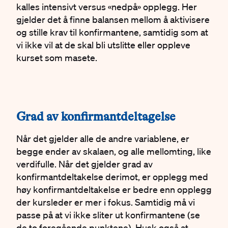
kalles intensivt versus «nedpå» opplegg. Her
gjelder det å finne balansen mellom å aktivisere
og stille krav til konfirmantene, samtidig som at
vi ikke vil at de skal bli utslitte eller oppleve
kurset som masete.
#
Grad av konfirmantdeltagelse
Når det gjelder alle de andre variablene, er
begge ender av skalaen, og alle mellomting, like
verdifulle. Når det gjelder grad av
konfirmantdeltakelse derimot, er opplegg med
høy konfirmantdeltakelse er bedre enn opplegg
der kursleder er mer i fokus. Samtidig må vi
passe på at vi ikke sliter ut konfirmantene (se
de to foregående punktene). Husk også at