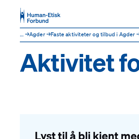
Hopp til hovedinnhold
...
→
Agder
→
Faste aktiviteter og tilbud i Agder
Aktivitet 
Lyst til å bli kjent m