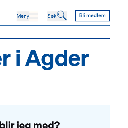
🔍
Bli medlem
Meny
Søk
r i Agder
blir jeg med?