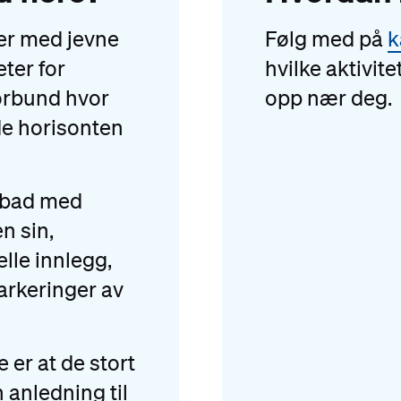
rer med jevne
Følg med på
k
ter for
hvilke aktivi
rbund hvor
opp nær deg.
de horisonten
okbad med
n sin,
lle innlegg,
arkeringer av
 er at de stort
n anledning til