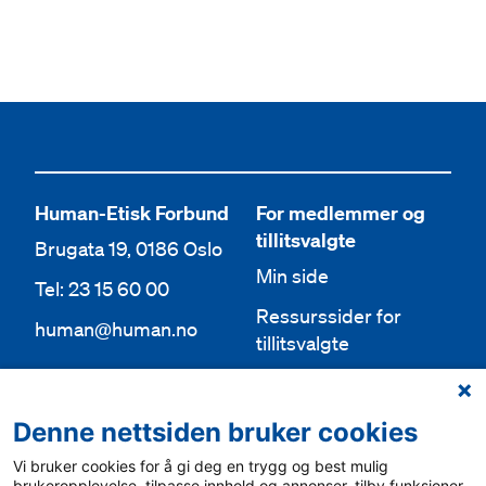
Human-Etisk Forbund
For medlemmer og
tillitsvalgte
Brugata 19, 0186 Oslo
Min side
Tel: 23 15 60 00
Ressurssider for
human@human.no
tillitsvalgte
Org.nr 943 762 236
Lokallag
Denne nettsiden bruker cookies
Bli medlem
Aktuelt
Vi bruker cookies for å gi deg en trygg og best mulig
Bli frivillig
For media
brukeropplevelse, tilpasse innhold og annonser, tilby funksjoner