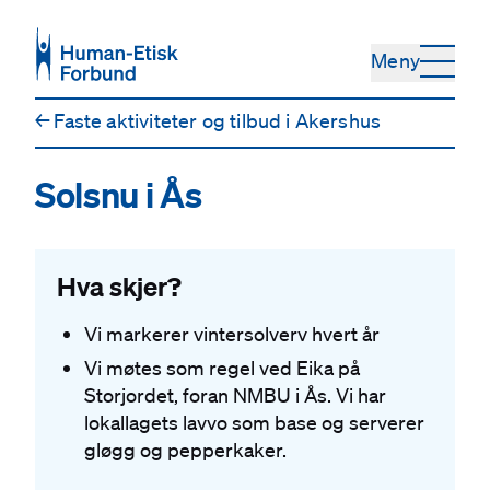
Hopp til hovedinnhold
Meny
←
Faste aktiviteter og tilbud i Akershus
Solsnu i Ås
Hva skjer?
Vi markerer vintersolverv hvert år
Vi møtes som regel ved Eika på
Storjordet, foran NMBU i Ås. Vi har
lokallagets lavvo som base og serverer
gløgg og pepperkaker.