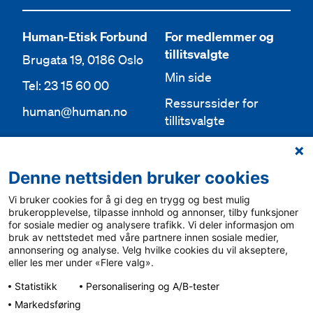
Human-Etisk Forbund
For medlemmer og
tillitsvalgte
Brugata 19, 0186 Oslo
Min side
Tel: 23 15 60 00
Ressurssider for
human@human.no
tillitsvalgte
Org.nr 943 762 236
Lokallag
Denne nettsiden bruker cookies
Bli medlem
Aktuelt
Vi bruker cookies for å gi deg en trygg og best mulig
Bli frivillig
For media
brukeropplevelse, tilpasse innhold og annonser, tilby funksjoner
for sosiale medier og analysere trafikk. Vi deler informasjon om
Ledige stillinger
bruk av nettstedet med våre partnere innen sosiale medier,
Personvern & cookies
annonsering og analyse. Velg hvilke cookies du vil akseptere,
English
eller les mer under «Flere valg».
Varsling
Statistikk
Personalisering og A/B-tester
Sámegiel álgosiidui
Markedsføring