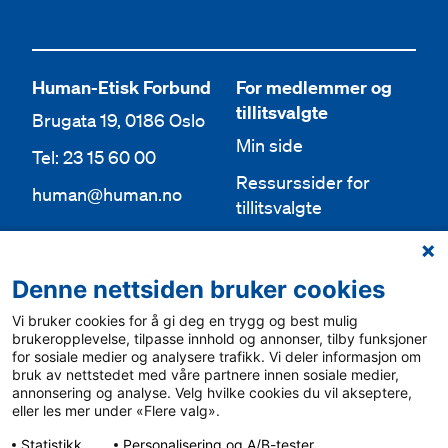
Human-Etisk Forbund
For medlemmer og
tillitsvalgte
Brugata 19, 0186 Oslo
Min side
Tel: 23 15 60 00
Ressurssider for
human@human.no
tillitsvalgte
Org.nr 943 762 236
Lokallag
Denne nettsiden bruker cookies
Bli medlem
Aktuelt
Vi bruker cookies for å gi deg en trygg og best mulig
Bli frivillig
For media
brukeropplevelse, tilpasse innhold og annonser, tilby funksjoner
for sosiale medier og analysere trafikk. Vi deler informasjon om
Ledige stillinger
bruk av nettstedet med våre partnere innen sosiale medier,
Personvern & cookies
annonsering og analyse. Velg hvilke cookies du vil akseptere,
English
eller les mer under «Flere valg».
Varsling
Statistikk
Personalisering og A/B-tester