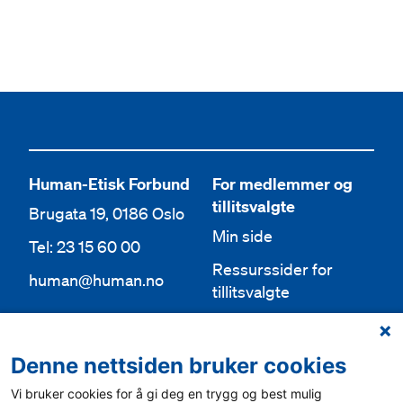
Human-Etisk Forbund
For medlemmer og
tillitsvalgte
Brugata 19, 0186 Oslo
Min side
Tel: 23 15 60 00
Ressurssider for
human@human.no
tillitsvalgte
Org.nr 943 762 236
Lokallag
Denne nettsiden bruker cookies
Bli medlem
Aktuelt
Vi bruker cookies for å gi deg en trygg og best mulig
Bli frivillig