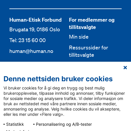
Human-Etisk Forbund
For medlemmer og
tillitsvalgte
Brugata 19, 0186 Oslo
Min side
Tel: 23 15 60 00
Ressurssider for
human@human.no
tillitsvalgte
Org.nr 943 762 236
Lokallag
Denne nettsiden bruker cookies
Bli medlem
Aktuelt
Vi bruker cookies for å gi deg en trygg og best mulig
Bli frivillig
For media
brukeropplevelse, tilpasse innhold og annonser, tilby funksjoner
for sosiale medier og analysere trafikk. Vi deler informasjon om
Ledige stillinger
bruk av nettstedet med våre partnere innen sosiale medier,
Personvern & cookies
annonsering og analyse. Velg hvilke cookies du vil akseptere,
English
eller les mer under «Flere valg».
Varsling
Statistikk
Personalisering og A/B-tester
Sámegiel álgosiidui