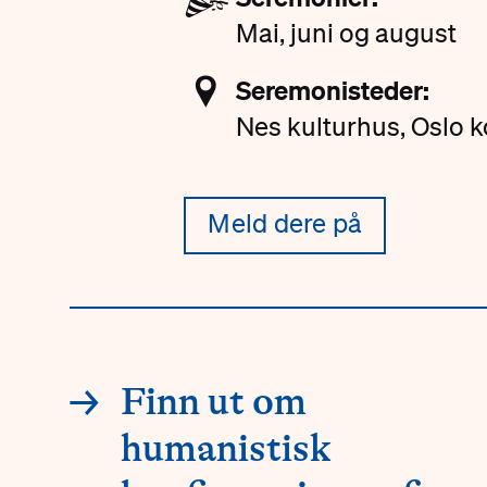
Mai, juni og august
📍
Seremonisteder:
Nes kulturhus, Oslo 
Meld dere på
Innganger
→
Finn ut om
humanistisk