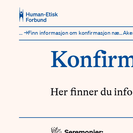
Hopp til hovedinnhold
...
→
Finn informasjon om konfirmasjon nær deg
Ake
Konfirm
Her finner du inf
🎉
Seremonier: