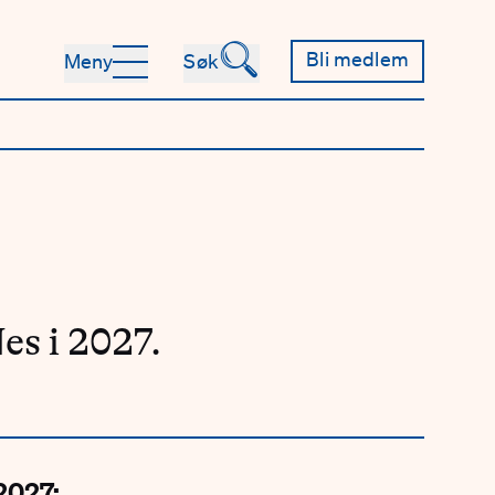
🔍
Bli medlem
Meny
Søk
es i 2027.
2027: