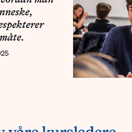
enneske,
espekterer
 måte.
025