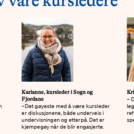
 våre kursledere
Karianne, kursleder i Sogn og
Kri
– D
Fjordane
n
–Det gøyeste med å være kurs­leder
leg
e
er diskusjonene, både underveis i
re
undervisningen og etterpå. Det er
sp
kjempegøy når de blir engasjerte.