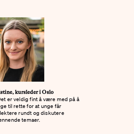
stine, kursleder i Oslo
et er veldig fint å være med på å
ge til rette for at unge får
flektere rundt og diskutere
ennende temaer.