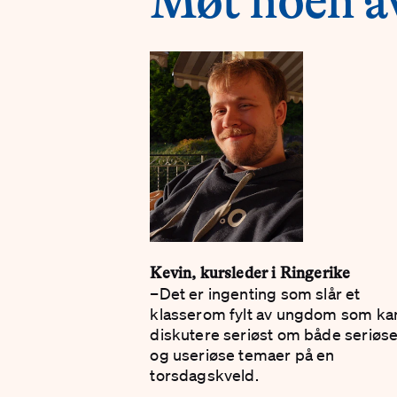
Møt noen av
Kevin, kursleder i Ringerike
–Det er ingenting som slår et
klasserom fylt av ungdom som ka
diskutere seriøst om både seriøs
og useriøse temaer på en
torsdagskveld.