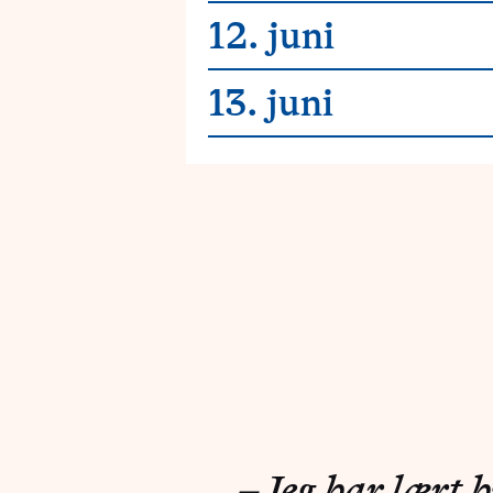
12. juni
13. juni
– Jeg har lært