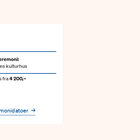
eremoni:
es kulturhus
 fra
4 200,–
emonidatoer
→