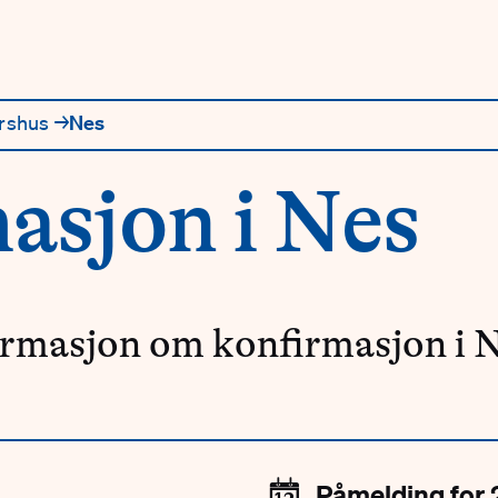
rshus
→
→
Nes
asjon i Nes
ormasjon om konfirmasjon i N
📆
Påmelding for 