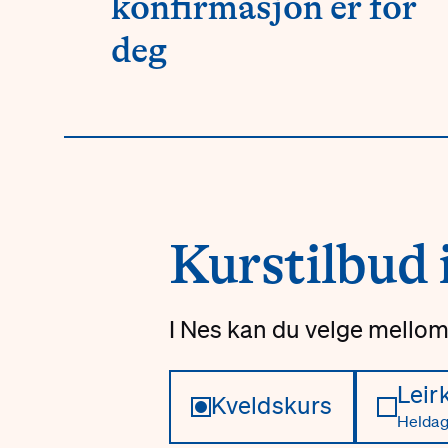
konfirmasjon er for
deg
Kurstilbud 
I Nes kan du velge mellom 
Leir
Kveldskurs
Heldag