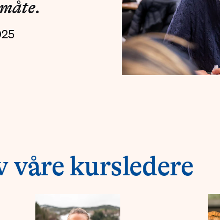
 måte.
025
 våre kursledere