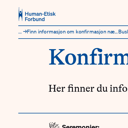
Hopp til hovedinnhold
...
→
Finn informasjon om konfirmasjon nær deg
Bus
Konfirm
Her finner du in
🎉
Seremonier: