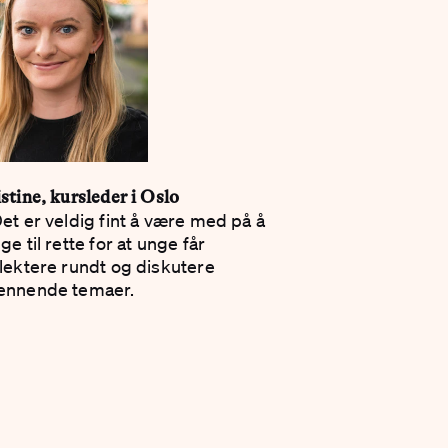
stine, kursleder i Oslo
et er veldig fint å være med på å
ge til rette for at unge får
flektere rundt og diskutere
ennende temaer.