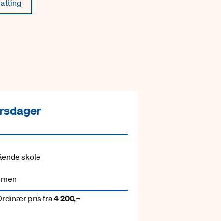
atting
orsdager
ende skole
ammen
Ordinær pris fra
4 200,–