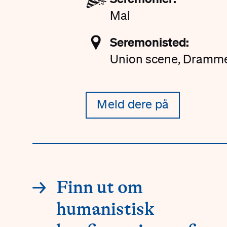
Mai
📍
Seremonisted:
Union scene, Dramm
Meld dere på
Innganger
→
Finn ut om
humanistisk