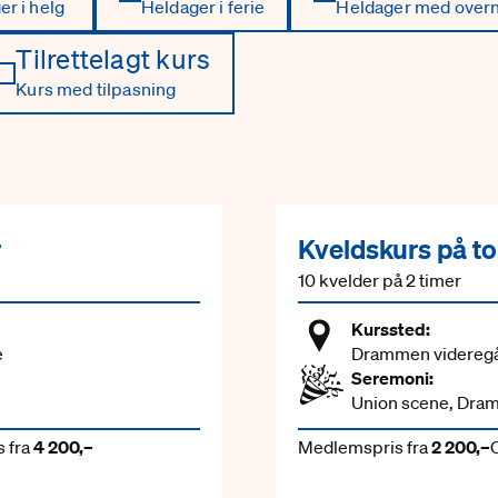
r i helg
Heldager i ferie
Heldager med overn
Tilrettelagt kurs
Kurs med tilpasning
r
Kveldskurs på t
10 kvelder på 2 timer
Kurssted:
e
Drammen videregå
Seremoni:
Union scene, Dr
 fra
4 200,–
Medlemspris fra
2 200,–