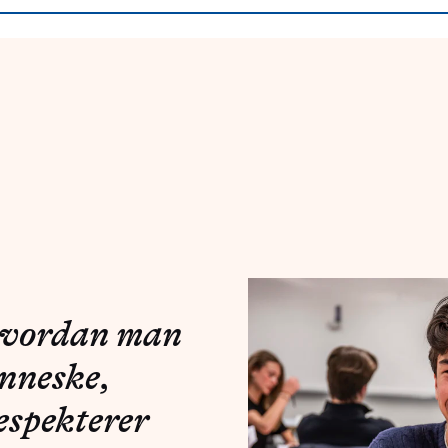
 hvordan man
enneske,
espekterer