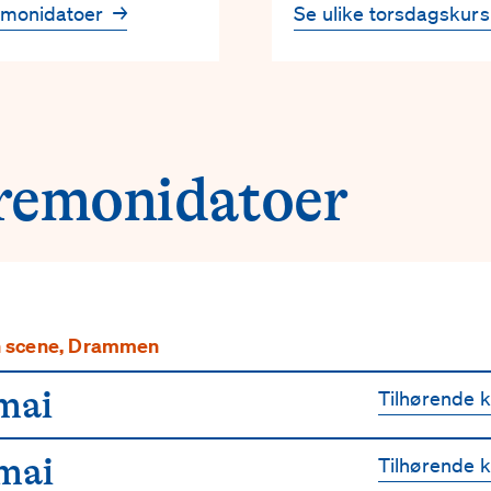
emonidatoer
→
Se ulike torsdagskur
remonidatoer
n scene, Drammen
mai
Tilhørende 
 mai
Tilhørende 