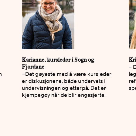
Karianne, kursleder i Sogn og
Kri
– D
Fjordane
n
–Det gøyeste med å være kurs­leder
leg
e
er diskusjonene, både underveis i
re
undervisningen og etterpå. Det er
sp
kjempegøy når de blir engasjerte.