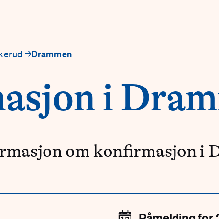
kerud
→
→
Drammen
asjon i Dra
formasjon om konfirmasjon i 
📆
Påmelding for 