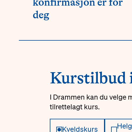
konfirmasjon er for
deg
Kurstilbud
I Drammen kan du velge me
tilrettelagt kurs.
Helg
Kveldskurs