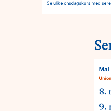
Se ulike onsdagskurs med ser
Se
Mai
Unio
8. 
9.