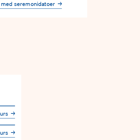
s med seremonidatoer
→
kurs
→
kurs
→