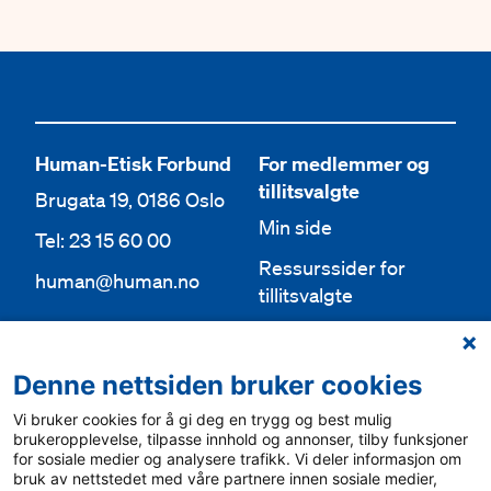
Human-Etisk Forbund
For medlemmer og
tillitsvalgte
Brugata 19, 0186 Oslo
Min side
Tel: 23 15 60 00
Ressurssider for
human@human.no
tillitsvalgte
Org.nr 943 762 236
Lokallag
Denne nettsiden bruker cookies
Bli medlem
Aktuelt
Vi bruker cookies for å gi deg en trygg og best mulig
Bli frivillig
For media
brukeropplevelse, tilpasse innhold og annonser, tilby funksjoner
for sosiale medier og analysere trafikk. Vi deler informasjon om
Ledige stillinger
bruk av nettstedet med våre partnere innen sosiale medier,
Personvern & cookies