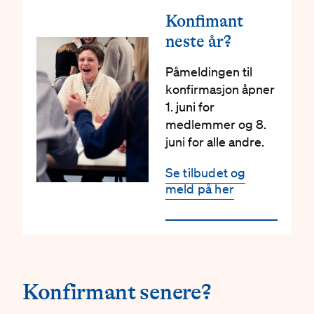
Konfimant
neste år?
Påmeldingen til
konfirmasjon åpner
1. juni for
medlemmer og 8.
juni for alle andre.
Se tilbudet og
meld på her
#
Konfirmant senere?